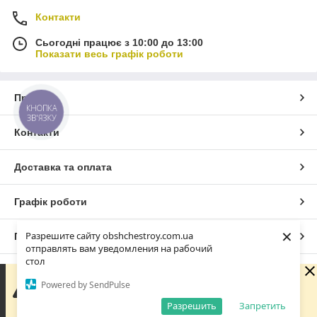
Контакти
Сьогодні працює з 10:00 до 13:00
Показати весь графік роботи
Про нас
КНОПКА
ЗВ'ЯЗКУ
Контакти
Доставка та оплата
Графік роботи
×
Разрешите сайту obshchestroy.com.ua
Повна версія сайту
отправлять вам уведомления на рабочий
стол
Сайт створено на маркетплейсі
Prom.ua
Вибачте. Зараз компанія не може швидко обробляти
Powered by SendPulse
замовлення та повідомлення, оскільки за її графіком
роботи сьогодні вихідний. Вашу заявку буде оброблено
Разрешить
Запретить
Політика конфіденційності
найближчим робочим днем.