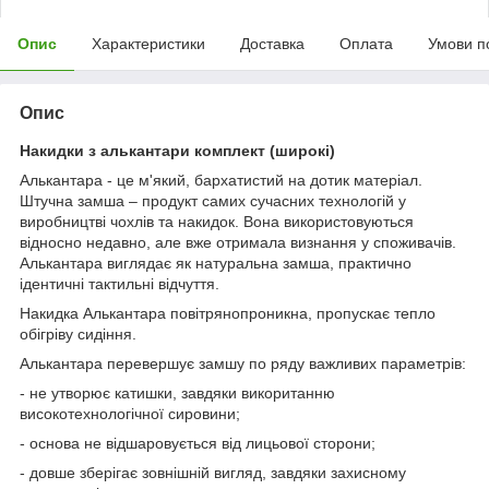
Опис
Характеристики
Доставка
Оплата
Умови п
Опис
Накидки з алькантари комплект (широкі)
Алькантара - це м'який, бархатистий на дотик матеріал.
Штучна замша – продукт самих сучасних технологій у
виробництві чохлів та накидок. Вона використовуються
відносно недавно, але вже отримала визнання у споживачів.
Алькантара виглядає як натуральна замша, практично
ідентичні тактильні відчуття.
Накидка Алькантара повітрянопроникна, пропускає тепло
обігріву сидіння.
Алькантара перевершує замшу по ряду важливих параметрів:
- не утворює катишки, завдяки викоританню
високотехнологічної сировини;
- основа не відшаровується від лицьової сторони;
- довше зберігає зовнішній вигляд, завдяки захисному