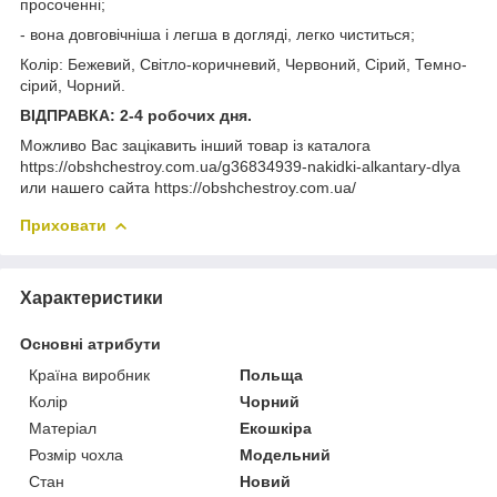
просоченні;
- вона довговічніша і легша в догляді, легко чиститься;
Колір: Бежевий, Світло-коричневий, Червоний, Сірий, Темно-
сірий, Чорний.
ВІДПРАВКА: 2-4 робочих дня.
Можливо Вас зацікавить інший товар із каталога
https://obshchestroy.com.ua/g36834939-nakidki-alkantary-dlya
или нашего сайта https://obshchestroy.com.ua/
Приховати
Характеристики
Основні атрибути
Країна виробник
Польща
Колір
Чорний
Матеріал
Екошкіра
Розмір чохла
Модельний
Стан
Новий