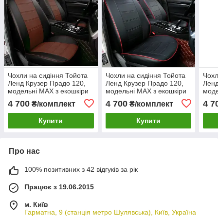
Чохли на сидіння Тойота
Чохли на сидіння Тойота
Чохл
Ленд Крузер Прадо 120,
Ленд Крузер Прадо 120,
Ленд
модельні MAX з екошкіри
модельні MAX з екошкіри
моде
Чорно-коричневий
Чорн
4 700
4 700
4 7
₴/комплект
₴/комплект
Купити
Купити
Про нас
100% позитивних з 42 відгуків за рік
Працює з 19.06.2015
м. Київ
Гарматна, 9 (станція метро Шулявська), Київ, Україна