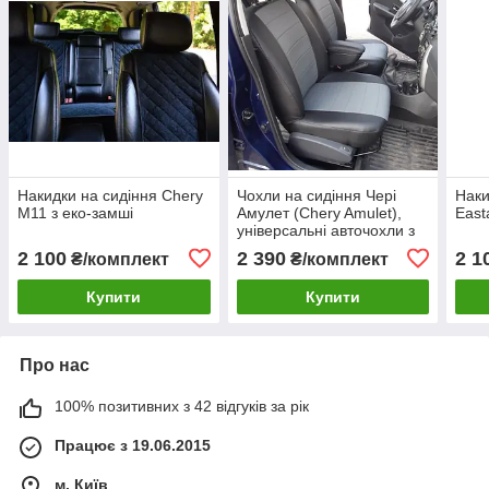
Накидки на сидіння Chery
Чохли на сидіння Чері
Наки
M11 з еко-замші
Амулет (Chery Amulet),
East
універсальні авточохли з
екошкіри в Україні Чорно-
2 100
2 390
2 1
₴/комплект
₴/комплект
сірий
Купити
Купити
Про нас
100% позитивних з 42 відгуків за рік
Працює з 19.06.2015
м. Київ