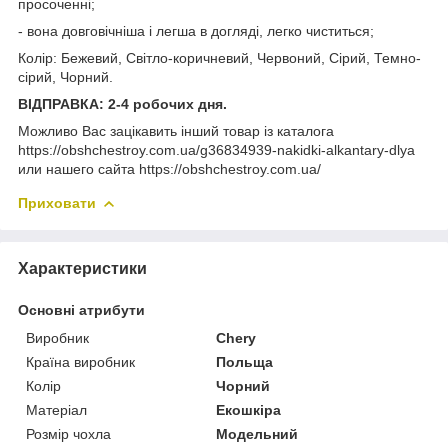
просоченні;
- вона довговічніша і легша в догляді, легко чиститься;
Колір: Бежевий, Світло-коричневий, Червоний, Сірий, Темно-
сірий, Чорний.
ВІДПРАВКА: 2-4 робочих дня.
Можливо Вас зацікавить інший товар із каталога
https://obshchestroy.com.ua/g36834939-nakidki-alkantary-dlya
или нашего сайта https://obshchestroy.com.ua/
Приховати
Характеристики
Основні атрибути
Виробник
Chery
Країна виробник
Польща
Колір
Чорний
Матеріал
Екошкіра
Розмір чохла
Модельний