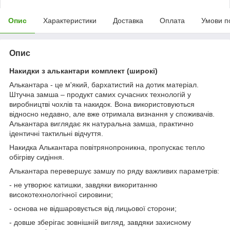
Опис
Характеристики
Доставка
Оплата
Умови п
Опис
Накидки з алькантари комплект (широкі)
Алькантара - це м'який, бархатистий на дотик матеріал.
Штучна замша – продукт самих сучасних технологій у
виробництві чохлів та накидок. Вона використовуються
відносно недавно, але вже отримала визнання у споживачів.
Алькантара виглядає як натуральна замша, практично
ідентичні тактильні відчуття.
Накидка Алькантара повітрянопроникна, пропускає тепло
обігріву сидіння.
Алькантара перевершує замшу по ряду важливих параметрів:
- не утворює катишки, завдяки викоританню
високотехнологічної сировини;
- основа не відшаровується від лицьової сторони;
- довше зберігає зовнішній вигляд, завдяки захисному