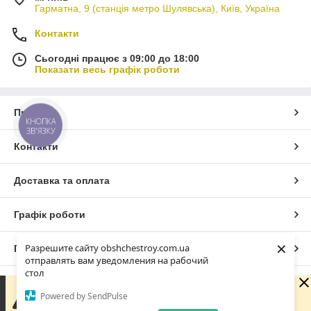
Гарматна, 9 (станція метро Шулявська), Київ, Україна
Контакти
Сьогодні працює з 09:00 до 18:00
Показати весь графік роботи
Про нас
КНОПКА
ЗВ'ЯЗКУ
Контакти
Доставка та оплата
Графік роботи
×
Разрешите сайту obshchestroy.com.ua
Повна версія сайту
отправлять вам уведомления на рабочий
стол
Сайт створено на маркетплейсі
Prom.ua
Вибачте. Зараз компанія не може швидко обробляти
Powered by SendPulse
замовлення та повідомлення, оскільки за її графіком
роботи сьогодні вихідний. Вашу заявку буде оброблено