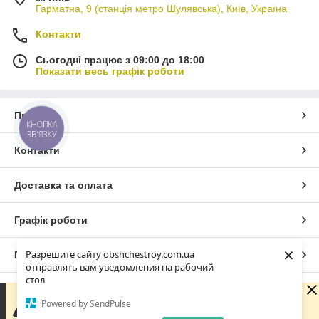
Гарматна, 9 (станція метро Шулявська), Київ, Україна
Контакти
Сьогодні працює з 09:00 до 18:00
Показати весь графік роботи
Про нас
КНОПКА
ЗВ'ЯЗКУ
Контакти
Доставка та оплата
Графік роботи
×
Разрешите сайту obshchestroy.com.ua
Повна версія сайту
отправлять вам уведомления на рабочий
стол
Сайт створено на маркетплейсі
Prom.ua
Вибачте. Зараз компанія не може швидко обробляти
Powered by SendPulse
замовлення та повідомлення, оскільки за її графіком
роботи сьогодні вихідний. Вашу заявку буде оброблено