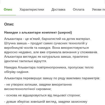
Опис
Характеристики
Доставка
Оплата
Умови п
Опис
Накидки з алькантари комплект (широкі)
Алькантара - це м'який, бархатистий на дотик матеріал.
Штучна замша – продукт самих сучасних технологій у
виробництві чохлів та накидок. Вона використовуються
відносно недавно, але вже отримала визнання у споживачів.
Алькантара виглядає як натуральна замша, практично
ідентичні тактильні відчуття.
Накидка Алькантара повітрянопроникна, пропускає тепло
обігріву сидіння.
Алькантара перевершує замшу по ряду важливих параметрів:
- не утворює катишки, завдяки викоританню
високотехнологічної сировини;
- основа не відшаровується від лицьової сторони;
- довше зберігає зовнішній вигляд, завдяки захисному