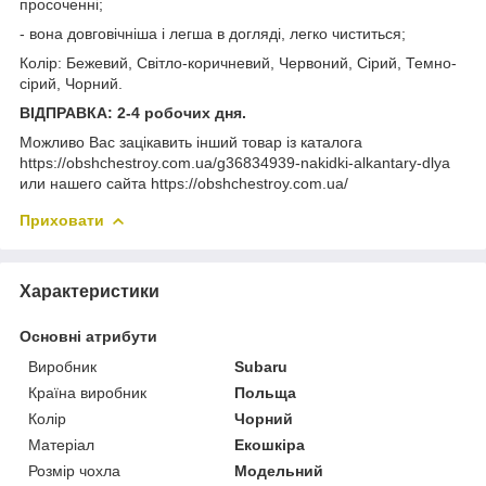
просоченні;
- вона довговічніша і легша в догляді, легко чиститься;
Колір: Бежевий, Світло-коричневий, Червоний, Сірий, Темно-
сірий, Чорний.
ВІДПРАВКА: 2-4 робочих дня.
Можливо Вас зацікавить інший товар із каталога
https://obshchestroy.com.ua/g36834939-nakidki-alkantary-dlya
или нашего сайта https://obshchestroy.com.ua/
Приховати
Характеристики
Основні атрибути
Виробник
Subaru
Країна виробник
Польща
Колір
Чорний
Матеріал
Екошкіра
Розмір чохла
Модельний