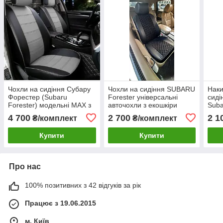
Чохли на сидіння Субару
Чохли на сидіння SUBARU
Наки
Форестер (Subaru
Forester універсальні
сиді
Forester) модельні MAX з
авточохли з екошкіри
Suba
екошкіри Чорно-сірий,
Форе
4 700
2 700
2 1
₴/комплект
₴/комплект
графіт
сиді
Купити
Купити
Про нас
100% позитивних з 42 відгуків за рік
Працює з 19.06.2015
м. Київ