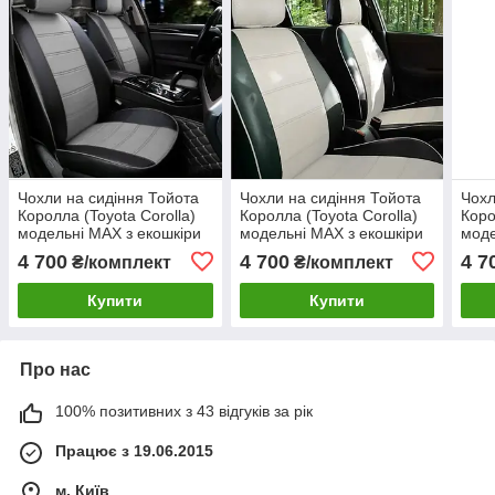
Чохли на сидіння Тойота
Чохли на сидіння Тойота
Чохл
Королла (Toyota Corolla)
Королла (Toyota Corolla)
Коро
модельні MAX з екошкіри
модельні MAX з екошкіри
моде
Чорно-сірий, графіт
Чорно-білий
4 700
4 700
4 7
₴/комплект
₴/комплект
Купити
Купити
Про нас
100% позитивних з 43 відгуків за рік
Працює з 19.06.2015
м. Київ