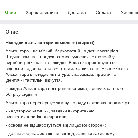
Опис
Характеристики
Доставка
Оплата
Умови п
Опис
Накидки з алькантари комплект (широкі)
Алькантара - це м'який, бархатистий на дотик матеріал.
Штучна замша – продукт самих сучасних технологій у
виробництві чохлів та накидок. Вона використовуються
відносно недавно, але вже отримала визнання у споживачів.
Алькантара виглядає як натуральна замша, практично
ідентичні тактильні відчуття.
Накидка Алькантара повітрянопроникна, пропускає тепло
обігріву сидіння.
Алькантара перевершує замшу по ряду важливих параметрів:
- не утворює катишки, завдяки викоританню
високотехнологічної сировини;
- основа не відшаровується від лицьової сторони;
- довше зберігає зовнішній вигляд, завдяки захисному