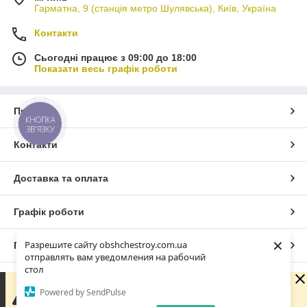
Гарматна, 9 (станція метро Шулявська), Київ, Україна
Контакти
Сьогодні працює з 09:00 до 18:00
Показати весь графік роботи
Про нас
КНОПКА
ЗВ'ЯЗКУ
Контакти
Доставка та оплата
Графік роботи
×
Разрешите сайту obshchestroy.com.ua
Повна версія сайту
отправлять вам уведомления на рабочий
стол
Сайт створено на маркетплейсі
Prom.ua
Вибачте. Зараз компанія не може швидко обробляти
Powered by SendPulse
замовлення та повідомлення, оскільки за її графіком
роботи сьогодні вихідний. Вашу заявку буде оброблено