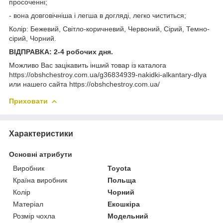
просоченні;
- вона довговічніша і легша в догляді, легко чиститься;
Колір: Бежевий, Світло-коричневий, Червоний, Сірий, Темно-
сірий, Чорний.
ВІДПРАВКА: 2-4 робочих дня.
Можливо Вас зацікавить інший товар із каталога
https://obshchestroy.com.ua/g36834939-nakidki-alkantary-dlya
или нашего сайта https://obshchestroy.com.ua/
Приховати
Характеристики
Основні атрибути
Виробник
Toyota
Країна виробник
Польща
Колір
Чорний
Матеріал
Екошкіра
Розмір чохла
Модельний