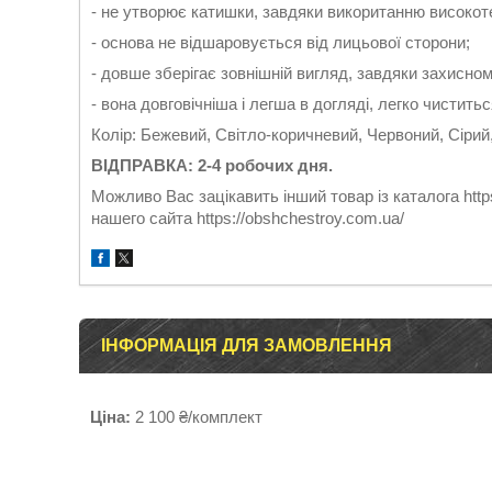
- не утворює катишки, завдяки викоританню високот
- основа не відшаровується від лицьової сторони;
- довше зберігає зовнішній вигляд, завдяки захисном
- вона довговічніша і легша в догляді, легко чиститьс
Колір: Бежевий, Світло-коричневий, Червоний, Сірий,
ВІДПРАВКА: 2-4 робочих дня.
Можливо Вас зацікавить інший товар із каталога https
нашего сайта https://obshchestroy.com.ua/
ІНФОРМАЦІЯ ДЛЯ ЗАМОВЛЕННЯ
Ціна:
2 100 ₴/комплект