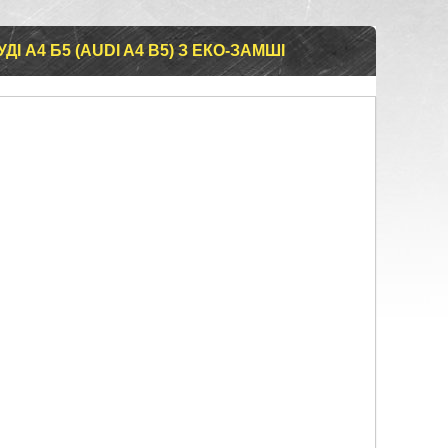
І А4 Б5 (AUDI A4 B5) З ЕКО-ЗАМШІ