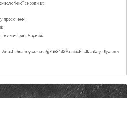
ехнологічної сировини;
у просоченні;
я;
 Темно-сірий, Чорний.
://obshchestroy.com.ua/g36834939-nakidki-alkantary-dlya или