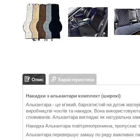
Опис
Характеристики
Накидки з алькантари комплект (широкі)
Алькантара - це м'який, бархатистий на дотик матер
виробництві чохлів та накидок. Вона використовуют
споживачів. Алькантара виглядає як натуральна замш
Накидка Алькантара повітрянопроникна, пропускає те
Алькантара перевершує замшу по ряду важливих па