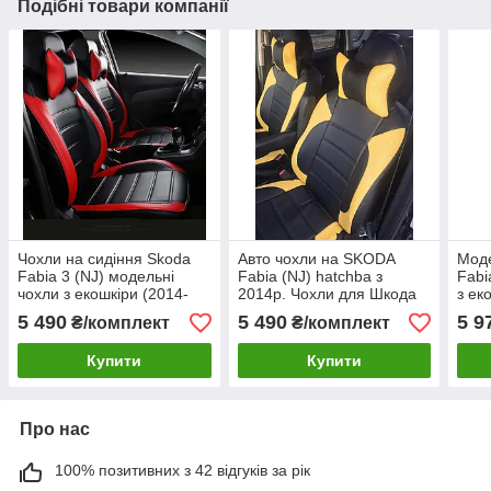
Подібні товари компанії
Чохли на сидіння Skoda
Авто чохли на SKODA
Моде
Fabia 3 (NJ) модельні
Fabia (NJ) hatchba з
Fabi
чохли з екошкіри (2014-
2014р. Чохли для Шкода
з ек
2022)
NJ hatchba з екошкіри
5 490
5 490
5 9
₴/комплект
₴/комплект
Купити
Купити
Про нас
100% позитивних з 42 відгуків за рік