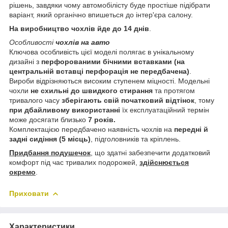
рішень, завдяки чому автомобілісту буде простіше підібрати
варіант, який органічно впишеться до інтер'єра салону.
На виробництво чохлів йде до 14 днів
.
Особливості
чохлів на авто
Ключова особливість цієї моделі полягає в унікальному
дизайні з
перфорованими бічними вставками (на
центральній вставці перфорація не передбачена)
.
Вироби відрізняються високим ступенем міцності. Модельні
чохли
не схильні до швидкого стирання
та протягом
тривалого часу
зберігають свій початковий відтінок
, тому
при дбайливому використанні
їх експлуатаційний термін
може досягати близько
7 років.
Комплектацією передбачено наявність чохлів на
передні й
задні сидіння (5 місць)
, підголовників та кріплень.
Придбання подушечок
, що здатні забезпечити додатковий
комфорт під час тривалих подорожей,
здійснюється
окремо
.
Приховати
Характеристики