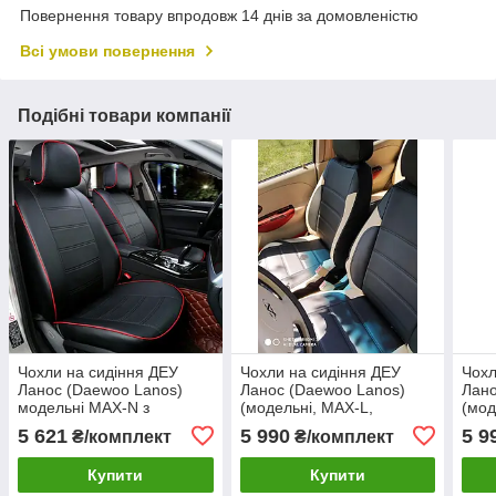
Повернення товару впродовж 14 днів за домовленістю
Всі умови повернення
Подібні товари компанії
Чохли на сидіння ДЕУ
Чохли на сидіння ДЕУ
Чохл
Ланос (Daewoo Lanos)
Ланос (Daewoo Lanos)
Лано
модельні MAX-N з
(модельні, MAX-L,
(мод
екошкіри
окремий підголовник)
окре
5 621
5 990
5 9
₴/комплект
₴/комплект
Чорно-бежевий
Чор
Купити
Купити