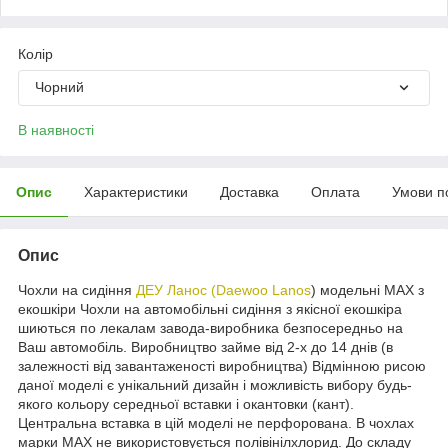
Колір
Чорний
В наявності
Опис
Характеристики
Доставка
Оплата
Умови п
Опис
Чохли на сидіння
ДЕУ Ланос (Daewoo Lanos
) модельні MAX з
екошкіри Чохли на автомобільні сидіння з якісної екошкіра
шиються по лекалам завода-виробника безпосередньо на
Ваш автомобіль. Виробництво займе від 2-х до 14 днів (в
залежності від завантаженості виробництва) Відмінною рисою
даної моделі є унікальний дизайн і можливість вибору будь-
якого кольору середньої вставки і окантовки (кант).
Центральна вставка в цій моделі не перфорована. В чохлах
марки MAX не використовується полівінілхлорид. До складу