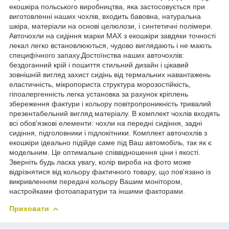
екошкіра польського виробництва, яка застосовується при
виготовленні наших чохлів, входить бавовна, натуральна
шкіра, матеріали на основі целюлози, і синтетичні полімери.
Авточохли на сидіння марки MAX з екошкіри завдяки точності
лекал легко встановлюються, чудово виглядають і не мають
специфічного запаху.Достоїнства наших авточохлів:
бездоганний крій і пошиття стильний дизайн і цікавий
зовнішній вигляд захист сидінь від термальних навантажень
еластичність, мікропориста структура морозостійкість,
гіпоалергенність легка установка за рахунок кріплень
збереження фактури і кольору повітропроникність тривалий
презентабельний вигляд матеріалу. В комплект чохлів входять
всі обов'язкові елементи: чохли на передні сидіння, задні
сидіння, підголовники і підлокітники. Комплект авточохлів з
екошкіри ідеально підійде саме під Ваш автомобіль, так як є
модельним. Це оптимальне співвідношення ціни і якості.
Зверніть будь ласка увагу, колір вироба на фото може
відрізнятися від кольору фактичного товару, що пов'язано із
викривленням передачі кольору Вашим монітором,
настройками фотоапаратури та іншими факторами.
Приховати