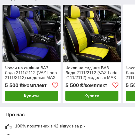
Чохли на сидіння ВАЗ
Чохли на сидіння ВАЗ
Чохл
Лада 2111/2112 (VAZ Lada
Лада 2111/2112 (VAZ Lada
Лада
2111/2112) модельні MAX-
2111/2112) модельні MAX-
2111
N з екошкіри Чорно-синій
N з екошкіри Чорно-
N з 
5 500
5 500
5 5
₴/комплект
₴/комплект
жовтий
граф
Купити
Купити
Про нас
100% позитивних з 42 відгуків за рік