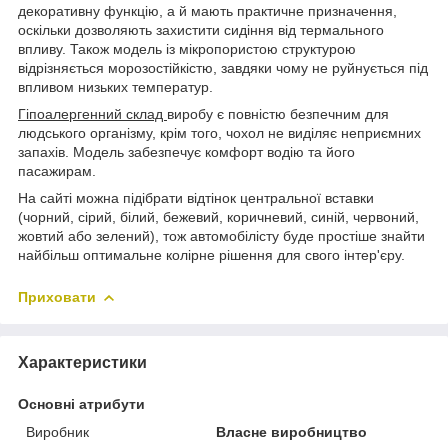
декоративну функцію, а й мають практичне призначення,
оскільки дозволяють захистити сидіння від термального
впливу. Також модель із мікропористою структурою
відрізняється морозостійкістю, завдяки чому не руйнується під
впливом низьких температур.
Гіпоалергенний склад
виробу є повністю безпечним для
людського організму, крім того, чохол не виділяє неприємних
запахів. Модель забезпечує комфорт водію та його
пасажирам.
На сайті можна підібрати відтінок центральної вставки
(чорний, сірий, білий, бежевий, коричневий, синій, червоний,
жовтий або зелений), тож автомобілісту буде простіше знайти
найбільш оптимальне колірне рішення для свого інтер'єру.
Приховати
Характеристики
Основні атрибути
Виробник
Власне виробництво