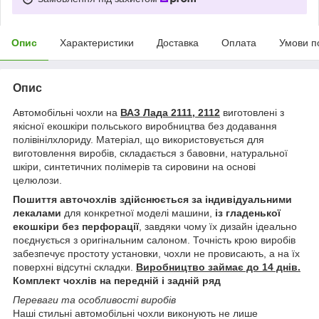
Опис
Характеристики
Доставка
Оплата
Умови п
Опис
Автомобільні чохли на
ВАЗ Лада 2111, 2112
виготовлені з
якісної екошкіри польського виробництва без додавання
полівінілхлориду. Матеріал, що використовується для
виготовлення виробів, складається з бавовни, натуральної
шкіри, синтетичних полімерів та сировини на основі
целюлози.
Пошиття авточохлів здійснюється за індивідуальними
лекалами
для конкретної моделі машини,
із гладенької
екошкіри без перфорації
, завдяки чому їх дизайн ідеально
поєднується з оригінальним салоном. Точність крою виробів
забезпечує простоту установки, чохли не провисають, а на їх
поверхні відсутні складки.
Виробництво займає до 14 днів.
Комплект чохлів на передній і задній ряд
Переваги та особливості виробів
Наші стильні автомобільні чохли виконують не лише