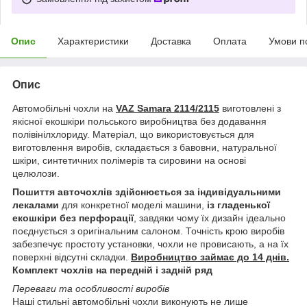
Опис
Характеристики
Доставка
Оплата
Умови п
Опис
Автомобільні чохли на
VAZ Samara 2114/2115
виготовлені з
якісної екошкіри польського виробництва без додавання
полівінілхлориду. Матеріал, що використовується для
виготовлення виробів, складається з бавовни, натуральної
шкіри, синтетичних полімерів та сировини на основі
целюлози.
Пошиття авточохлів здійснюється за індивідуальними
лекалами
для конкретної моделі машини,
із гладенької
екошкіри без перфорації
, завдяки чому їх дизайн ідеально
поєднується з оригінальним салоном. Точність крою виробів
забезпечує простоту установки, чохли не провисають, а на їх
поверхні відсутні складки.
Виробництво займає до 14 днів.
Комплект чохлів на передній і задній ряд
Переваги та особливості виробів
Наші стильні автомобільні чохли виконують не лише