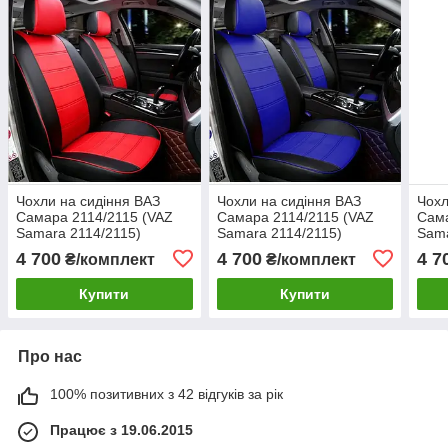
Чохли на сидіння ВАЗ
Чохли на сидіння ВАЗ
Чохл
Самара 2114/2115 (VAZ
Самара 2114/2115 (VAZ
Сама
Samara 2114/2115)
Samara 2114/2115)
Sama
модельні MAX з екошкіри
модельні MAX з екошкіри
моде
4 700
4 700
4 7
₴/комплект
₴/комплект
Чорно-червоний
Чорно-синій
Чорн
Купити
Купити
Про нас
100% позитивних з 42 відгуків за рік
Працює з 19.06.2015