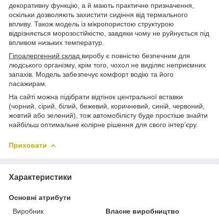
декоративну функцію, а й мають практичне призначення,
оскільки дозволяють захистити сидіння від термального
впливу. Також модель із мікропористою структурою
відрізняється морозостійкістю, завдяки чому не руйнується під
впливом низьких температур.
Гіпоалергенний склад
виробу є повністю безпечним для
людського організму, крім того, чохол не виділяє неприємних
запахів. Модель забезпечує комфорт водію та його
пасажирам.
На сайті можна підібрати відтінок центральної вставки
(чорний, сірий, білий, бежевий, коричневий, синій, червоний,
жовтий або зелений), тож автомобілісту буде простіше знайти
найбільш оптимальне колірне рішення для свого інтер'єру.
Приховати
Характеристики
Основні атрибути
Виробник
Власне виробництво