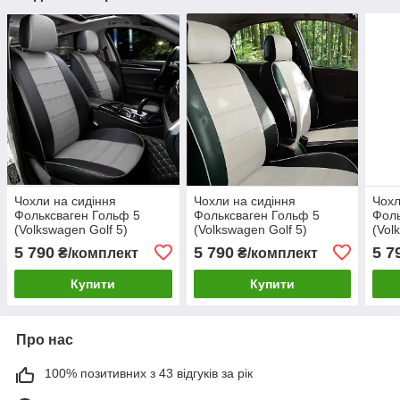
Чохли на сидіння
Чохли на сидіння
Чохл
Фольксваген Гольф 5
Фольксваген Гольф 5
Фоль
(Volkswagen Golf 5)
(Volkswagen Golf 5)
(Vol
модельні MAX-N з
модельні MAX-N з
моде
5 790
5 790
5 7
₴/комплект
₴/комплект
екошкіри Чорно-сірий,
екошкіри Чорно-білий
екош
графіт
Купити
Купити
Про нас
100% позитивних з 43 відгуків за рік