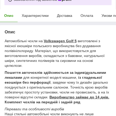
Опис
Характеристики
Доставка
Оплата
Умови п
Опис
Автомобільні чохли на
Volkswagen Golf 5
виготовлені з
якісної екошкіри польського виробництва без додавання
полівінілхлориду. Матеріал, що використовується для
виготовлення виробів, складається з бавовни, натуральної
шкіри, синтетичних полімерів та сировини на основі
целюлози.
Пошиття авточохлів здійснюється за індивідуальними
лекалами
для конкретної моделі машини,
із гладенької
екошкіри без перфорації
, завдяки чому їх дизайн ідеально
поєднується з оригінальним салоном. Точність крою виробів
забезпечує простоту установки, чохли не провисають, а на їх
поверхні відсутні складки.
Виробництво займає до 14 днів.
Комплект чохлів на передній і задній ряд
Переваги та особливості виробів
Наші стильні автомобільні чохли виконують не лише