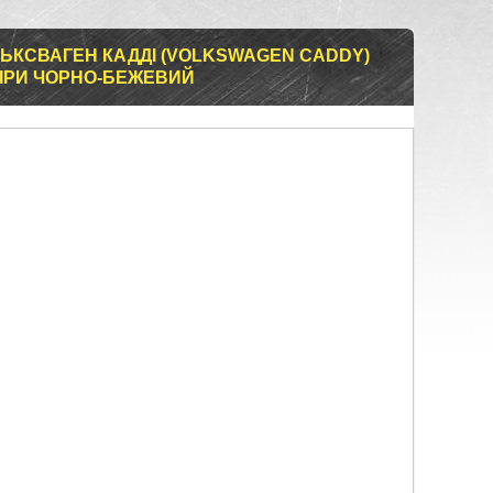
ЬКСВАГЕН КАДДІ (VOLKSWAGEN CADDY)
КІРИ ЧОРНО-БЕЖЕВИЙ