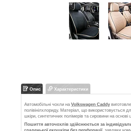
Опис
Характеристики
Автомобільні чохли на
Volkswagen Caddy
виготовле
полівінілхлориду. Матеріал, що використовується дл
шкіри, синтетичних полімерів та сировини на основі
Пошиття авточохлів здійснюється за індивідуа
гладенької екошкіри без перфорації
, завдяки чом