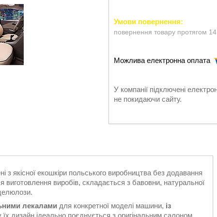
повернення товару протягом 14
У компанії підключені електро
не покидаючи сайту.
ні з якісної екошкіри польського виробництва без додавання
я виготовлення виробів, складається з бавовни, натуральної
 целюлози.
льними лекалами
для конкретної моделі машини,
із
у їх дизайн ідеально поєднується з оригінальним салоном.