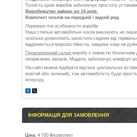
Точність крою виробів забезпечує простоту установки
Виробництво займає до 14 днів.
Комплект чохлів на передній і задній ряд
Переваги та особливості виробів
Наші стильні автомобільні чохли виконують не лише
оскільки дозволяють захистити сидіння від термаль
відрізняється морозостійкістю, завдяки чому не руй
Гіпоалергенний склад
виробу є повністю безпечним д
неприємних запахів. Модель забезпечує комфорт во
На сайті можна підібрати відтінок центральної вставк
жовтий або зелений), тож автомобілісту буде прост
інтер'єру.
ІНФОРМАЦІЯ ДЛЯ ЗАМОВЛЕННЯ
Ціна:
4 700 ₴/комплект