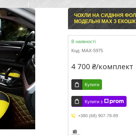
ЧОХЛИ НА СИДІННЯ ФО
МОДЕЛЬНІ MAX З ЕКОШ
В наявності
Код:
MAX-5975
4 700 ₴/комплект
Купити
Купити з
+380 (68) 907-78-89