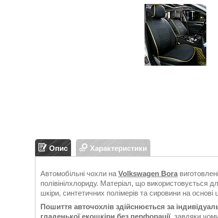
Опис
Характеристики
Автомобільні чохли на
Volkswagen Bora
виготовлені
полівінілхлориду. Матеріал, що використовується дл
шкіри, синтетичних полімерів та сировини на основі
Пошиття авточохлів здійснюється за індивідуа
гладенької екошкіри без перфорації
, завдяки чом