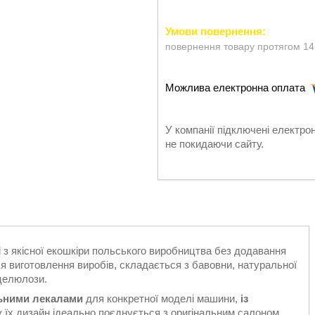
повернення товару протягом 14
У компанії підключені електро
не покидаючи сайту.
 з якісної екошкіри польського виробництва без додавання
я виготовлення виробів, складається з бавовни, натуральної
 целюлози.
льними лекалами
для конкретної моделі машини,
із
у їх дизайн ідеально поєднується з оригінальним салоном.