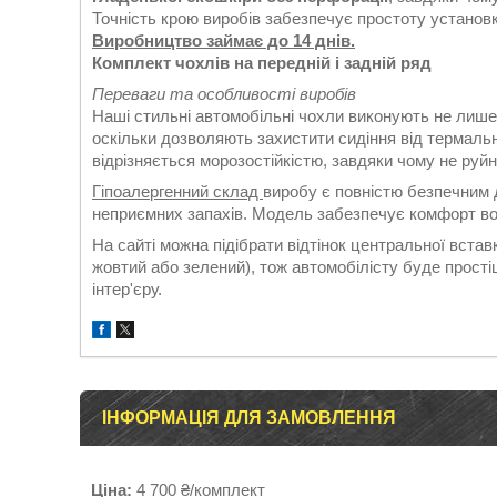
Точність крою виробів забезпечує простоту установки
Виробництво займає до 14 днів.
Комплект чохлів на передній і задній ряд
Переваги та особливості виробів
Наші стильні автомобільні чохли виконують не лише
оскільки дозволяють захистити сидіння від термаль
відрізняється морозостійкістю, завдяки чому не руй
Гіпоалергенний склад
виробу є повністю безпечним д
неприємних запахів. Модель забезпечує комфорт во
На сайті можна підібрати відтінок центральної вставк
жовтий або зелений), тож автомобілісту буде прост
інтер'єру.
ІНФОРМАЦІЯ ДЛЯ ЗАМОВЛЕННЯ
Ціна:
4 700 ₴/комплект