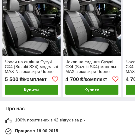
Чохли на сидіння Сузукі
Чохли на сидіння Сузукі
Чохл
СХ4 (Suzuki SX4) модельні
СХ4 (Suzuki SX4) модельні
СХ4 
MAX-N з екошкіри Чорно-
MAX з екошкіри Чорно-
MAX 
сірий, графіт
сірий, графіт
біли
5 500
4 700
4 7
₴/комплект
₴/комплект
Купити
Купити
Про нас
100% позитивних з 42 відгуків за рік
Працює з 19.06.2015