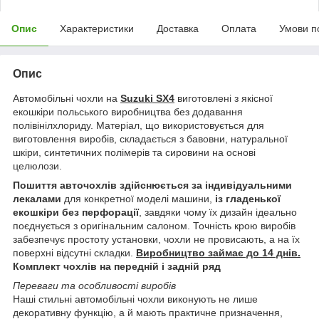
Опис
Характеристики
Доставка
Оплата
Умови п
Опис
Автомобільні чохли на
Suzuki SX4
виготовлені з якісної
екошкіри польського виробництва без додавання
полівінілхлориду. Матеріал, що використовується для
виготовлення виробів, складається з бавовни, натуральної
шкіри, синтетичних полімерів та сировини на основі
целюлози.
Пошиття авточохлів здійснюється за індивідуальними
лекалами
для конкретної моделі машини,
із гладенької
екошкіри без перфорації
, завдяки чому їх дизайн ідеально
поєднується з оригінальним салоном. Точність крою виробів
забезпечує простоту установки, чохли не провисають, а на їх
поверхні відсутні складки.
Виробництво займає до 14 днів.
Комплект чохлів на передній і задній ряд
Переваги та особливості виробів
Наші стильні автомобільні чохли виконують не лише
декоративну функцію, а й мають практичне призначення,