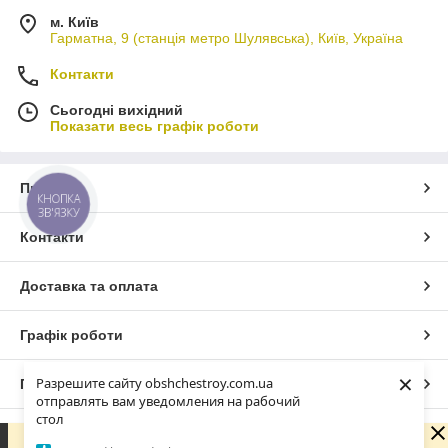
м. Київ
Гарматна, 9 (станція метро Шулявська), Київ, Україна
Контакти
Сьогодні вихідний
Показати весь графік роботи
Про нас
КНОПКА
ЗВ'ЯЗКУ
Контакти
Доставка та оплата
Графік роботи
×
Разрешите сайту obshchestroy.com.ua
Повна версія сайту
отправлять вам уведомления на рабочий
стол
Сайт створено на маркетплейсі
Prom.ua
Вибачте. Зараз компанія не може швидко обробляти