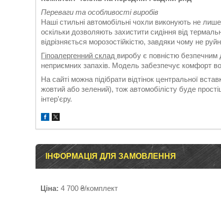
Переваги та особливості виробів
Наші стильні автомобільні чохли виконують не лише
оскільки дозволяють захистити сидіння від термаль
відрізняється морозостійкістю, завдяки чому не руй
Гіпоалергенний склад
виробу є повністю безпечним д
неприємних запахів. Модель забезпечує комфорт во
На сайті можна підібрати відтінок центральної вставк
жовтий або зелений), тож автомобілісту буде прост
інтер'єру.
ІНФОРМАЦІЯ ДЛЯ ЗАМОВЛЕННЯ
Ціна:
4 700 ₴/комплект