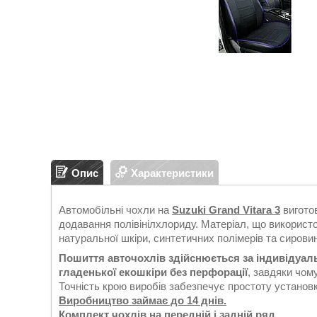
Опис
Характеристики
Автомобільні чохли на
Suzuki Grand Vitara 3
виготов
додавання полівінілхлориду. Матеріал, що використ
натуральної шкіри, синтетичних полімерів та сирови
Пошиття авточохлів здійснюється за індивідуа
гладенької екошкіри без перфорації
, завдяки чом
Точність крою виробів забезпечує простоту установки
Виробництво займає до 14 днів.
Комплект чохлів на передній і задній ряд