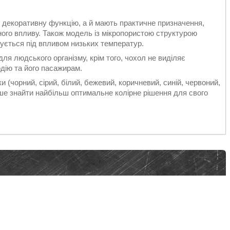
 декоративну функцію, а й мають практичне призначення,
ного впливу. Також модель із мікропористою структурою
нується під впливом низьких температур.
ля людського організму, крім того, чохол не виділяє
дію та його пасажирам.
и (чорний, сірий, білий, бежевий, коричневий, синій, червоний,
іше знайти найбільш оптимальне колірне рішення для свого