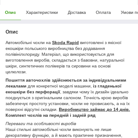
Опис
Характеристики
Доставка
Оплата
Умови п
Опис
Автомобільні чохли на
Skoda Rapid
виготовлені з якісної
екошкіри польського виробництва без додавання
полівінілхлориду. Матеріал, що використовується для
виготовлення виробів, складається з бавовни, натуральної
шкіри, синтетичних полімерів та сировини на основі
целюлози.
Пошиття авточохлів здійснюється за індивідуальними
лекалами
для конкретної моделі машини,
із гладенької
екошкіри без перфорації
, завдяки чому їх дизайн ідеально
поєднується з оригінальним салоном. Точність крою виробів
забезпечує простоту установки, чохли не провисають, а на їх
поверхні відсутні складки.
Виробництво займає до 14 днів.
Комплект чохлів на передній і задній ряд
Переваги та особливості виробів
Наші стильні автомобільні чохли виконують не лише
декоративну функцію, а й мають практичне призначення,