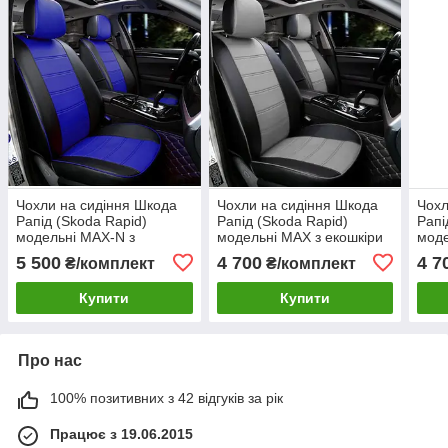
Чохли на сидіння Шкода
Чохли на сидіння Шкода
Чохл
Рапід (Skoda Rapid)
Рапід (Skoda Rapid)
Рапі
модельні MAX-N з
модельні MAX з екошкіри
моде
екошкіри Чорно-синій
Чорно-сірий, графіт
Чорн
5 500
4 700
4 7
₴/комплект
₴/комплект
Купити
Купити
Про нас
100% позитивних з 42 відгуків за рік
Працює з 19.06.2015