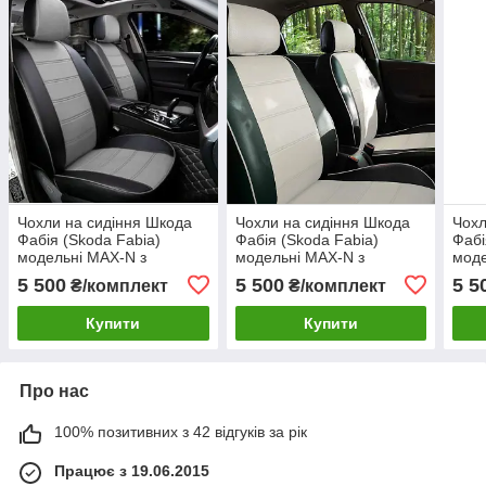
Чохли на сидіння Шкода
Чохли на сидіння Шкода
Чохл
Фабія (Skoda Fabia)
Фабія (Skoda Fabia)
Фабі
модельні MAX-N з
модельні MAX-N з
моде
екошкіри Чорно-сірий,
екошкіри Чорно-білий
екош
5 500
5 500
5 5
₴/комплект
₴/комплект
графіт
Купити
Купити
Про нас
100% позитивних з 42 відгуків за рік
Працює з 19.06.2015