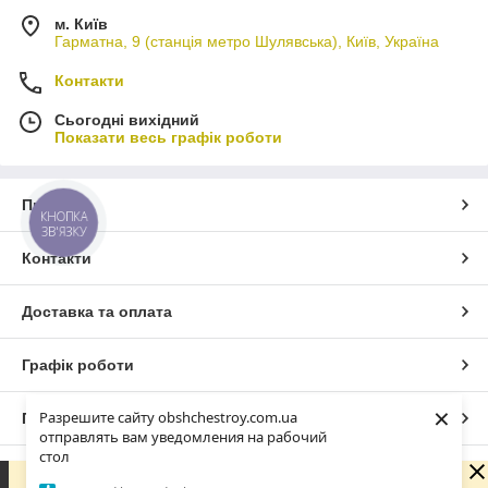
м. Київ
Гарматна, 9 (станція метро Шулявська), Київ, Україна
Контакти
Сьогодні вихідний
Показати весь графік роботи
Про нас
КНОПКА
ЗВ'ЯЗКУ
Контакти
Доставка та оплата
Графік роботи
×
Разрешите сайту obshchestroy.com.ua
Повна версія сайту
отправлять вам уведомления на рабочий
стол
Сайт створено на маркетплейсі
Prom.ua
Вибачте. Зараз компанія не може швидко обробляти