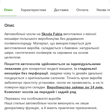
Опис
Характеристики
Доставка
Оплата
Умови п
Опис
Автомобільні чохли на
Skoda Fabia
виготовлені з якісної
екошкіри польського виробництва без додавання
полівінілхлориду. Матеріал, що використовується для
виготовлення виробів, складається з бавовни, натуральної
шкіри, синтетичних полімерів та сировини на основі
целюлози.
Пошиття авточохлів здійснюється за індивідуальними
лекалами
для конкретної моделі машини,
із гладенької
екошкіри без перфорації
, завдяки чому їх дизайн ідеально
поєднується з оригінальним салоном. Точність крою виробів
забезпечує простоту установки, чохли не провисають, а на їх
поверхні відсутні складки.
Виробництво займає до 14 днів.
Комплект чохлів на передній і задній ряд
Переваги та особливості виробів
Наші стильні автомобільні чохли виконують не лише
декоративну функцію, а й мають практичне призначення,