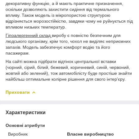
декоративну функцію, а й мають практичне призначення,
оскільки дозволяють захистити сидіння від термального
впливу. Також модель із мікропористою структурою
відрізняється морозостійкістю, завдяки чому не руйнується під
впливом низьких температур.
Гіпоалергенний склад
виробу є повністю безпечним для
людського організму, крім того, чохол не виділяє неприємних
запахів. Модель забезпечує комфорт водію та його
пасажирам.
На сайті можна підібрати відтінок центральної вставки
(чорний, сірий, білий, бежевий, коричневий, синій, червоний,
жовтий або зелений), тож автомобілісту буде простіше знайти
найбільш оптимальне колірне рішення для свого інтер'єру.
Приховати
Характеристики
Основні атрибути
Виробник
Власне виробництво