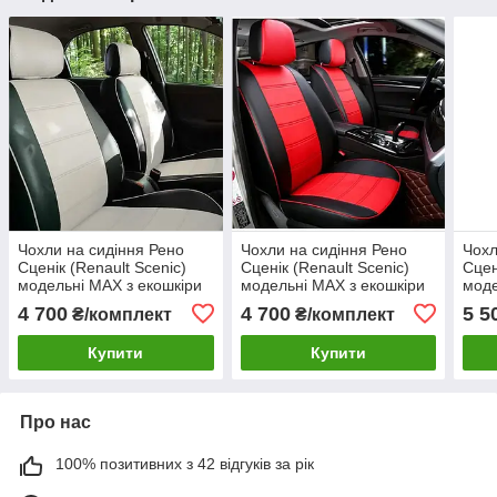
Чохли на сидіння Рено
Чохли на сидіння Рено
Чохл
Сценік (Renault Scenic)
Сценік (Renault Scenic)
Сцен
модельні MAX з екошкіри
модельні MAX з екошкіри
моде
Чорно-білий
Чорно-червоний
екош
4 700
4 700
5 5
₴/комплект
₴/комплект
Купити
Купити
Про нас
100% позитивних з 42 відгуків за рік