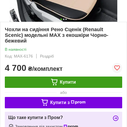
Чохли на сидіння Рено Сценік (Renault
Scenic) модельні MAX з екошкіри Чорно-
бежевий
В наявності
Код: MAX-6176
Роздріб
4 700
₴/комплект
Купити
або
Купити з
Що таке купити з Пром?
Замовлення під захистом