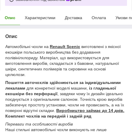
Опис
Характеристики
Доставка
Оплата
Умови п
Опис
Автомобільні чохли на
Renault Scenic
виготовлені з якісної
екошкіри польського виробництва без додавання
полівінілхлориду. Матеріал, що використовується для
виготовлення виробів, складається з бавовни, натуральної
шкіри, синтетичних полімерів та сировини на основі
целюлози.
Пошиття авточохлів здійснюється за індивідуальними
лекалами
для конкретної моделі машини,
із гладенької
екошкіри без перфорації
, завдяки чому їх дизайн ідеально
поєднується з оригінальним салоном. Точність крою виробів
забезпечує простоту установки, чохли не провисають, а на їх
поверхні відсутні складки.
Виробництво займає до 14 днів.
Комплект чохлів на передній і задній ряд
Переваги та особливості виробів
Наші стильні автомобільні чохли виконують не лише