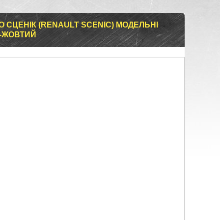
О СЦЕНІК (RENAULT SCENIC) МОДЕЛЬНІ
О-ЖОВТИЙ