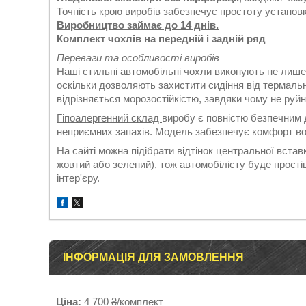
Точність крою виробів забезпечує простоту установки
Виробництво займає до 14 днів.
Комплект чохлів на передній і задній ряд
Переваги та особливості виробів
Наші стильні автомобільні чохли виконують не лише
оскільки дозволяють захистити сидіння від термаль
відрізняється морозостійкістю, завдяки чому не руй
Гіпоалергенний склад
виробу є повністю безпечним д
неприємних запахів. Модель забезпечує комфорт во
На сайті можна підібрати відтінок центральної вставк
жовтий або зелений), тож автомобілісту буде прост
інтер'єру.
ІНФОРМАЦІЯ ДЛЯ ЗАМОВЛЕННЯ
Ціна:
4 700 ₴/комплект