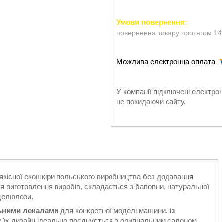
повернення товару протягом 14
У компанії підключені електро
не покидаючи сайту.
 якісної екошкіри польського виробництва без додавання
я виготовлення виробів, складається з бавовни, натуральної
 целюлози.
льними лекалами
для конкретної моделі машини,
із
у їх дизайн ідеально поєднується з оригінальним салоном.