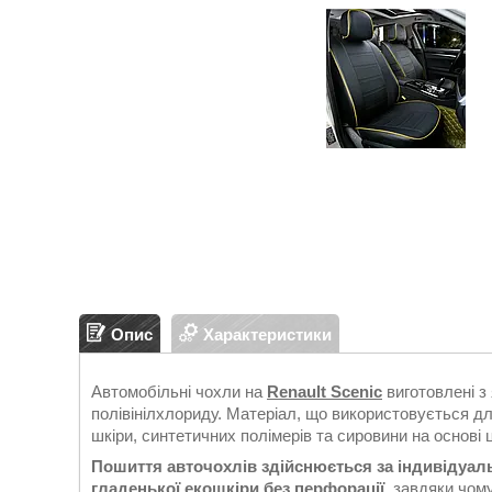
Опис
Характеристики
Автомобільні чохли на
Renault Scenic
виготовлені з
полівінілхлориду. Матеріал, що використовується дл
шкіри, синтетичних полімерів та сировини на основі
Пошиття авточохлів здійснюється за індивідуа
гладенької екошкіри без перфорації
, завдяки чом