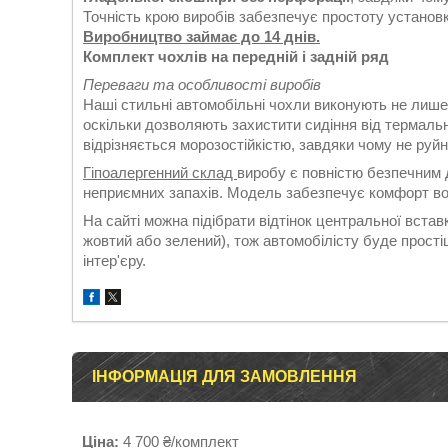
Точність крою виробів забезпечує простоту установки
Виробництво займає до 14 днів.
Комплект чохлів на передній і задній ряд
Переваги та особливості виробів
Наші стильні автомобільні чохли виконують не лише
оскільки дозволяють захистити сидіння від термаль
відрізняється морозостійкістю, завдяки чому не руй
Гіпоалергенний склад
виробу є повністю безпечним д
неприємних запахів. Модель забезпечує комфорт во
На сайті можна підібрати відтінок центральної вставк
жовтий або зелений), тож автомобілісту буде прост
інтер'єру.
ІНФОРМАЦІЯ ДЛЯ ЗАМОВЛЕННЯ
Ціна:
4 700 ₴/комплект