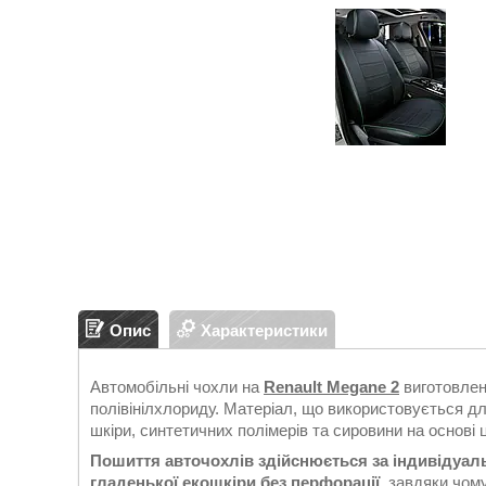
Опис
Характеристики
Автомобільні чохли на
Renault Megane 2
виготовлен
полівінілхлориду. Матеріал, що використовується дл
шкіри, синтетичних полімерів та сировини на основі
Пошиття авточохлів здійснюється за індивідуа
гладенької екошкіри без перфорації
, завдяки чом