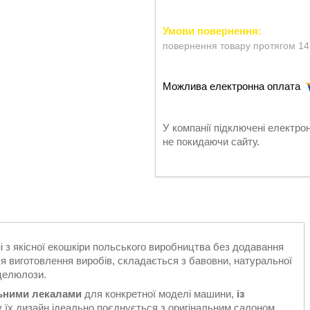
повернення товару протягом 14
У компанії підключені електро
не покидаючи сайту.
і з якісної екошкіри польського виробництва без додавання
я виготовлення виробів, складається з бавовни, натуральної
 целюлози.
льними лекалами
для конкретної моделі машини,
із
у їх дизайн ідеально поєднується з оригінальним салоном.