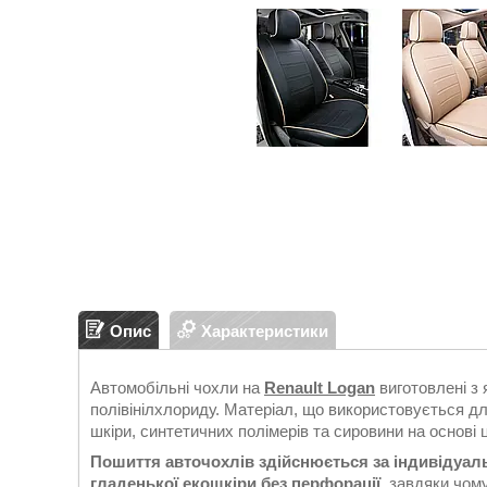
Опис
Характеристики
Автомобільні чохли на
Renault Logan
виготовлені з 
полівінілхлориду. Матеріал, що використовується дл
шкіри, синтетичних полімерів та сировини на основі
Пошиття авточохлів здійснюється за індивідуа
гладенької екошкіри без перфорації
, завдяки чом