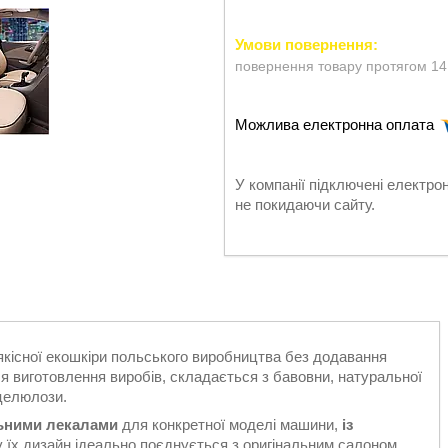
повернення товару протягом 14
У компанії підключені електро
не покидаючи сайту.
якісної екошкіри польського виробництва без додавання
я виготовлення виробів, складається з бавовни, натуральної
 целюлози.
льними лекалами
для конкретної моделі машини,
із
у їх дизайн ідеально поєднується з оригінальним салоном.