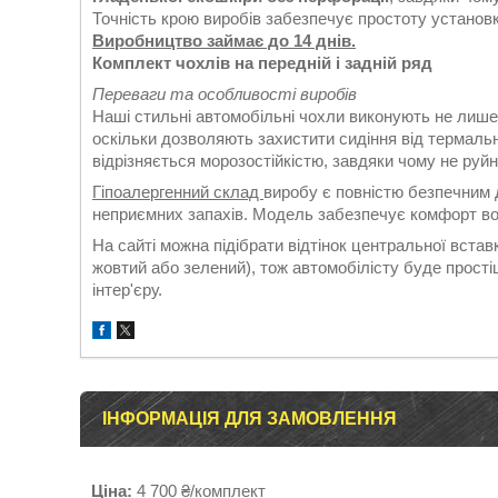
Точність крою виробів забезпечує простоту установки
Виробництво займає до 14 днів.
Комплект чохлів на передній і задній ряд
Переваги та особливості виробів
Наші стильні автомобільні чохли виконують не лише
оскільки дозволяють захистити сидіння від термаль
відрізняється морозостійкістю, завдяки чому не руй
Гіпоалергенний склад
виробу є повністю безпечним д
неприємних запахів. Модель забезпечує комфорт во
На сайті можна підібрати відтінок центральної вставк
жовтий або зелений), тож автомобілісту буде прост
інтер'єру.
ІНФОРМАЦІЯ ДЛЯ ЗАМОВЛЕННЯ
Ціна:
4 700 ₴/комплект