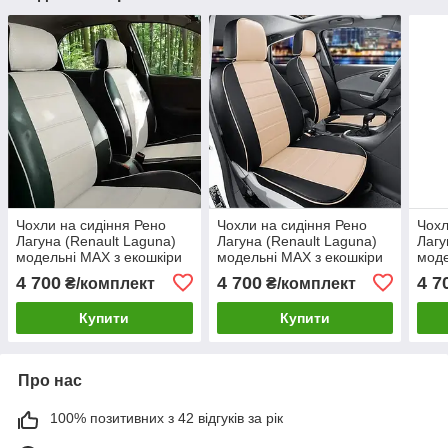
Чохли на сидіння Рено
Чохли на сидіння Рено
Чохл
Лагуна (Renault Laguna)
Лагуна (Renault Laguna)
Лагу
модельні MAX з екошкіри
модельні MAX з екошкіри
моде
Чорно-білий
Чорно-бежевий
Чор
4 700
4 700
4 7
₴/комплект
₴/комплект
Купити
Купити
Про нас
100% позитивних з 42 відгуків за рік