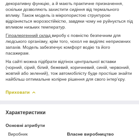
декоративну функцію, а й мають практичне призначення,
оскільки дозволяють захистити сидіння від термального
впливу. Також модель із мікропористою структурою
відрізняється морозостійкістю, завдяки чому не руйнується під
впливом низьких температур.
Гіпоалергенний склад
виробу є повністю безпечним для
людського організму, крім того, чохол не виділяє неприємних
запахів. Модель забезпечує комфорт водію та його
пасажирам.
На сайті можна підібрати відтінок центральної вставки
(чорний, сірий, білий, бежевий, коричневий, синій, червоний,
жовтий або зелений), тож автомобілісту буде простіше знайти
найбільш оптимальне колірне рішення для свого інтер'єру.
Приховати
Характеристики
Основні атрибути
Виробник
Власне виробництво