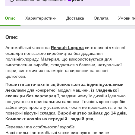
Опис
Характеристики
Доставка
Оплата
Умови п
Опис
Автомобільні чохли на
Renault Laguna
виготовлені з якісної
екошкіри польського виробництва без додавання
полівінілхлориду. Матеріал, що використовується для
виготовлення виробів, складається з бавовни, натуральної
шкіри, синтетичних полімерів та сировини на основі
целюлози.
Пошиття авточохлів здійснюється за індивідуальними
лекалами
для конкретної моделі машини,
із гладенької
екошкіри без перфорації
, завдяки чому їх дизайн ідеально
поєднується з оригінальним салоном. Точність крою виробів
забезпечує простоту установки, чохли не провисають, а на їх
поверхні відсутні складки.
Виробництво займає до 14 днів.
Комплект чохлів на передній і задній ряд
Переваги та особливості виробів
Наші стильні автомобільні чохли виконують не лише