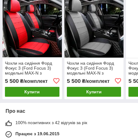
Чохли на сидіння Форд
Чохли на сидіння Форд
Чохл
Фокус 3 (Ford Focus 3)
Фокус 3 (Ford Focus 3)
Фоку
модельні MAX-N з
модельні MAX-N з
моде
екошкіри Чорно-червоний
екошкіри Чорно-сірий,
екош
5 500
5 500
5 5
₴/комплект
₴/комплект
графіт
Купити
Купити
Про нас
100% позитивних з 42 відгуків за рік
Працює з 19.06.2015