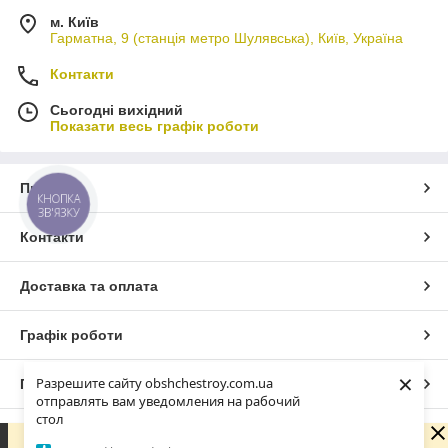
м. Київ
Гарматна, 9 (станція метро Шулявська), Київ, Україна
Контакти
Сьогодні вихідний
Показати весь графік роботи
Про нас
КНОПКА
ЗВ'ЯЗКУ
Контакти
Доставка та оплата
Графік роботи
×
Разрешите сайту obshchestroy.com.ua
Повна версія сайту
отправлять вам уведомления на рабочий
стол
Сайт створено на маркетплейсі
Prom.ua
Вибачте. Зараз компанія не може швидко обробляти