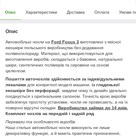
Опис
Характеристики
Доставка
Оплата
Умови п
Опис
Автомобільні чохли на
Ford Focus 3
виготовлені з якісної
екошкіри польського виробництва без додавання
полівінілхлориду. Матеріал, що використовується для
виготовлення виробів, складається з бавовни, натуральної
шкіри, синтетичних полімерів та сировини на основі
целюлози.
Пошиття авточохлів здійснюється за індивідуальними
лекалами
для конкретної моделі машини,
із гладенької
екошкіри без перфорації
, завдяки чому їх дизайн ідеально
поєднується з оригінальним салоном. Точність крою виробів
забезпечує простоту установки, чохли не провисають, а на їх
поверхні відсутні складки.
Виробництво займає до 14 днів.
Комплект чохлів на передній і задній ряд
Переваги та особливості виробів
Наші стильні автомобільні чохли виконують не лише
декоративну функцію, а й мають практичне призначення,