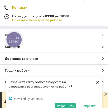
Контакти
Сьогодні працює з 09:00 до 18:00
Показати весь графік роботи
Про нас
КНОПКА
ЗВ'ЯЗКУ
Контакти
Доставка та оплата
Графік роботи
×
Разрешите сайту obshchestroy.com.ua
Повна версія сайту
отправлять вам уведомления на рабочий
стол
Сайт створено на маркетплейсі
Prom.ua
Вибачте. Зараз компанія не може швидко обробляти
Powered by SendPulse
замовлення та повідомлення, оскільки за її графіком
роботи сьогодні вихідний. Вашу заявку буде оброблено
Разрешить
Запретить
Політика конфіденційності
найближчим робочим днем.