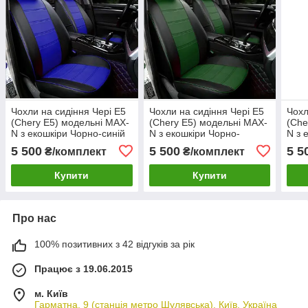
Чохли на сидіння Чері Е5
Чохли на сидіння Чері Е5
Чохл
(Chery E5) модельні MAX-
(Chery E5) модельні MAX-
(Che
N з екошкіри Чорно-синій
N з екошкіри Чорно-
N з 
зелений
граф
5 500
5 500
5 5
₴/комплект
₴/комплект
Купити
Купити
Про нас
100% позитивних з 42 відгуків за рік
Працює з 19.06.2015
м. Київ
Гарматна, 9 (станція метро Шулявська), Київ, Україна