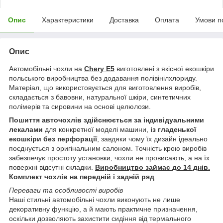
Опис
Характеристики
Доставка
Оплата
Умови п
Опис
Автомобільні чохли на
Chery E5
виготовлені з якісної екошкіри
польського виробництва без додавання полівінілхлориду.
Матеріал, що використовується для виготовлення виробів,
складається з бавовни, натуральної шкіри, синтетичних
полімерів та сировини на основі целюлози.
Пошиття авточохлів здійснюється за індивідуальними
лекалами
для конкретної моделі машини,
із гладенької
екошкіри без перфорації
, завдяки чому їх дизайн ідеально
поєднується з оригінальним салоном. Точність крою виробів
забезпечує простоту установки, чохли не провисають, а на їх
поверхні відсутні складки.
Виробництво займає до 14 днів.
Комплект чохлів на передній і задній ряд
Переваги та особливості виробів
Наші стильні автомобільні чохли виконують не лише
декоративну функцію, а й мають практичне призначення,
оскільки дозволяють захистити сидіння від термального