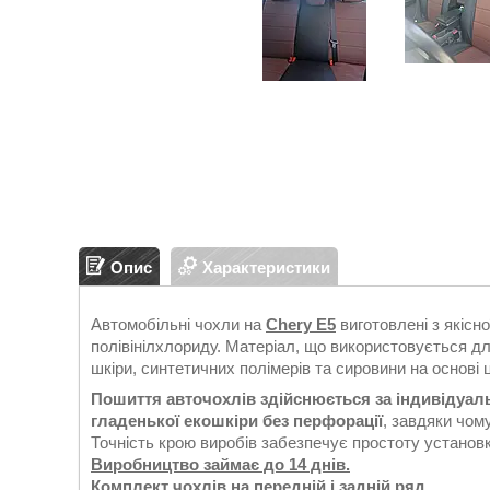
Опис
Характеристики
Автомобільні чохли на
Chery E5
виготовлені з якісн
полівінілхлориду. Матеріал, що використовується дл
шкіри, синтетичних полімерів та сировини на основі
Пошиття авточохлів здійснюється за індивідуа
гладенької екошкіри без перфорації
, завдяки чом
Точність крою виробів забезпечує простоту установки
Виробництво займає до 14 днів.
Комплект чохлів на передній і задній ряд