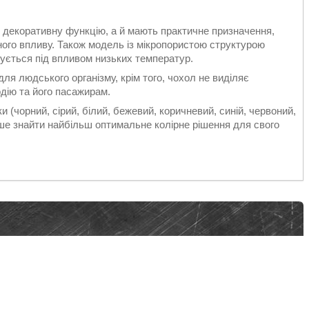
 декоративну функцію, а й мають практичне призначення,
ного впливу. Також модель із мікропористою структурою
нується під впливом низьких температур.
ля людського організму, крім того, чохол не виділяє
дію та його пасажирам.
и (чорний, сірий, білий, бежевий, коричневий, синій, червоний,
іше знайти найбільш оптимальне колірне рішення для свого