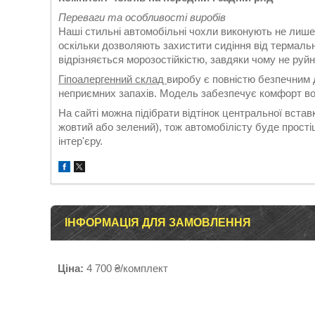
Переваги та особливості виробів
Наші стильні автомобільні чохли виконують не лише
оскільки дозволяють захистити сидіння від термаль
відрізняється морозостійкістю, завдяки чому не руй
Гіпоалергенний склад
виробу є повністю безпечним д
неприємних запахів. Модель забезпечує комфорт во
На сайті можна підібрати відтінок центральної вставк
жовтий або зелений), тож автомобілісту буде прост
інтер'єру.
ІНФОРМАЦІЯ ДЛЯ ЗАМОВЛЕННЯ
Ціна:
4 700 ₴/комплект