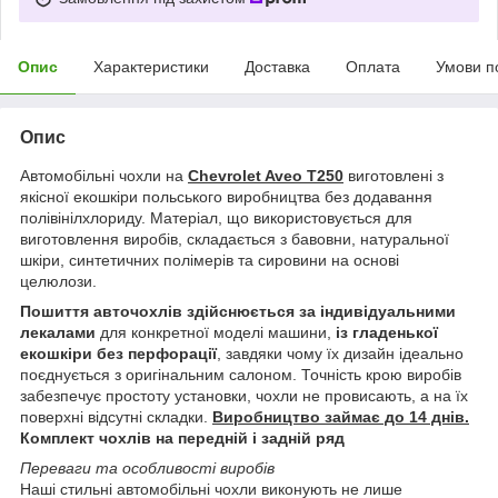
Опис
Характеристики
Доставка
Оплата
Умови п
Опис
Автомобільні чохли на
Chevrolet Aveo T250
виготовлені з
якісної екошкіри польського виробництва без додавання
полівінілхлориду. Матеріал, що використовується для
виготовлення виробів, складається з бавовни, натуральної
шкіри, синтетичних полімерів та сировини на основі
целюлози.
Пошиття авточохлів здійснюється за індивідуальними
лекалами
для конкретної моделі машини,
із гладенької
екошкіри без перфорації
, завдяки чому їх дизайн ідеально
поєднується з оригінальним салоном. Точність крою виробів
забезпечує простоту установки, чохли не провисають, а на їх
поверхні відсутні складки.
Виробництво займає до 14 днів.
Комплект чохлів на передній і задній ряд
Переваги та особливості виробів
Наші стильні автомобільні чохли виконують не лише