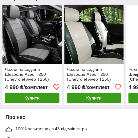
Чохли на сидіння
Чохли на сидіння
Чохл
Шевроле Авео Т250
Шевроле Авео Т250
Шев
(Chevrolet Aveo T250)
(Chevrolet Aveo T250)
(Che
модельні MAX з екошкіри
модельні MAX з екошкіри
моде
4 990
4 990
4 9
₴/комплект
₴/комплект
Чорно-сірий, графіт
Чорно-білий
Чор
Купити
Купити
Про нас
100% позитивних з 43 відгуків за рік