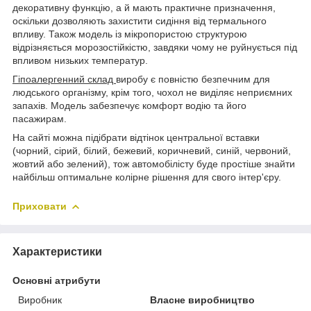
декоративну функцію, а й мають практичне призначення,
оскільки дозволяють захистити сидіння від термального
впливу. Також модель із мікропористою структурою
відрізняється морозостійкістю, завдяки чому не руйнується під
впливом низьких температур.
Гіпоалергенний склад
виробу є повністю безпечним для
людського організму, крім того, чохол не виділяє неприємних
запахів. Модель забезпечує комфорт водію та його
пасажирам.
На сайті можна підібрати відтінок центральної вставки
(чорний, сірий, білий, бежевий, коричневий, синій, червоний,
жовтий або зелений), тож автомобілісту буде простіше знайти
найбільш оптимальне колірне рішення для свого інтер'єру.
Приховати
Характеристики
Основні атрибути
Виробник
Власне виробництво