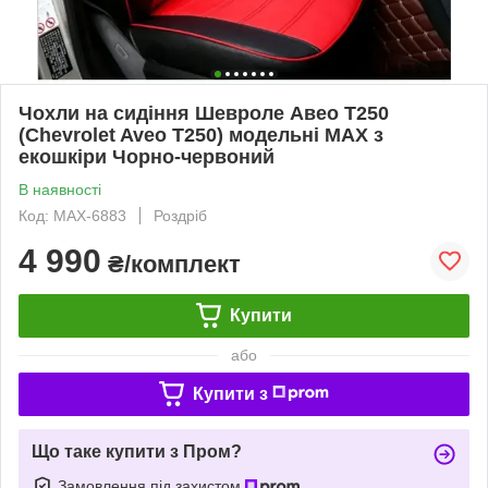
Чохли на сидіння Шевроле Авео Т250
(Chevrolet Aveo T250) модельні MAX з
екошкіри Чорно-червоний
В наявності
Код: MAX-6883
Роздріб
4 990
₴/комплект
Купити
або
Купити з
Що таке купити з Пром?
Замовлення під захистом