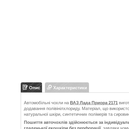
Опис
Характеристики
Автомобільні чохли на
ВАЗ Лада Приора 2171
вигот
додавання полівінілхлориду. Матеріал, що використ
натуральної шкіри, синтетичних полімерів та сирови
Пошиття авточохлів здійснюється за індивідуа
гладенької екошкіри без перфорації
, завдяки чом