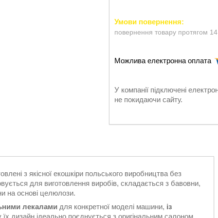
повернення товару протягом 14
У компанії підключені електро
не покидаючи сайту.
овлені з якісної екошкіри польського виробництва без
овується для виготовлення виробів, складається з бавовни,
ни на основі целюлози.
льними лекалами
для конкретної моделі машини,
із
у їх дизайн ідеально поєднується з оригінальним салоном.