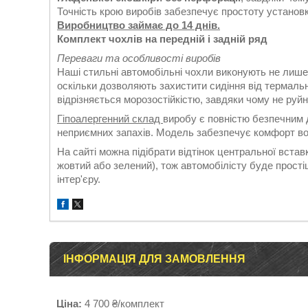
Точність крою виробів забезпечує простоту установки
Виробництво займає до 14 днів.
Комплект чохлів на передній і задній ряд
Переваги та особливості виробів
Наші стильні автомобільні чохли виконують не лише
оскільки дозволяють захистити сидіння від термаль
відрізняється морозостійкістю, завдяки чому не руй
Гіпоалергенний склад
виробу є повністю безпечним д
неприємних запахів. Модель забезпечує комфорт во
На сайті можна підібрати відтінок центральної вставк
жовтий або зелений), тож автомобілісту буде прост
інтер'єру.
ІНФОРМАЦІЯ ДЛЯ ЗАМОВЛЕННЯ
Ціна:
4 700 ₴/комплект