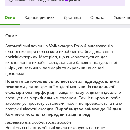
Опис
Характеристики
Доставка
Оплата
Умови п
Опис
Автомобільні чохли на
Volkswagen Polo 4
виготовлені з
якісної екошкіри польського виробництва без додавання
полівінілхлориду. Матеріал, що використовується для
виготовлення виробів, складається з бавовни, натуральної
шкіри, синтетичних полімерів та сировини на основі
целюлози.
Пошиття авточохлів здійснюється за індивідуальними
лекалами
для конкретної моделі машини,
із гладенької
екошкіри без перфорації
, завдяки чому їх дизайн ідеально
поєднується з оригінальним салоном. Точність крою виробів
забезпечує простоту установки, чохли не провисають, а на їх
поверхні відсутні складки.
Виробництво займає до 14 днів.
Комплект чохлів на передній і задній ряд
Переваги та особливості виробів
Наші стильні автомобільні чохли виконують не лише