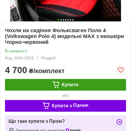
Чохли на сидіння Фольксваген Поло 4
(Volkswagen Polo 4) модельні MAX з екошкіри
Чорно-червоний
В наявності
Код: MAX-6926
Роздріб
4 700
₴/комплект
Купити
або
Купити з
Що таке купити з Пром?
Замовлення під захистом