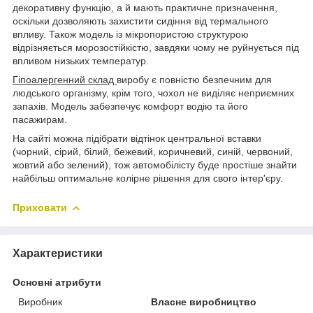
декоративну функцію, а й мають практичне призначення,
оскільки дозволяють захистити сидіння від термального
впливу. Також модель із мікропористою структурою
відрізняється морозостійкістю, завдяки чому не руйнується під
впливом низьких температур.
Гіпоалергенний склад
виробу є повністю безпечним для
людського організму, крім того, чохол не виділяє неприємних
запахів. Модель забезпечує комфорт водію та його
пасажирам.
На сайті можна підібрати відтінок центральної вставки
(чорний, сірий, білий, бежевий, коричневий, синій, червоний,
жовтий або зелений), тож автомобілісту буде простіше знайти
найбільш оптимальне колірне рішення для свого інтер'єру.
Приховати
Характеристики
Основні атрибути
Виробник
Власне виробництво