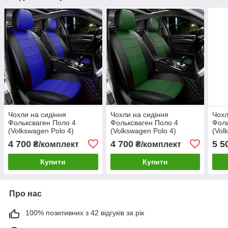
Чохли на сидіння
Чохли на сидіння
Чохл
Фольксваген Поло 4
Фольксваген Поло 4
Фоль
(Volkswagen Polo 4)
(Volkswagen Polo 4)
(Vol
модельні MAX з екошкіри
модельні MAX з екошкіри
моде
4 700
4 700
5 5
₴/комплект
₴/комплект
Чорно-синій
Чорно-зелений
екош
Купити
Купити
Про нас
100% позитивних з 42 відгуків за рік