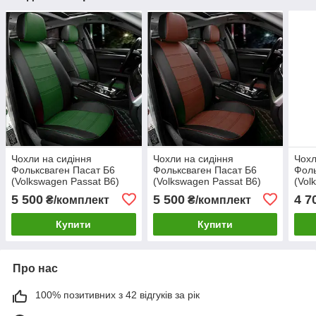
Чохли на сидіння
Чохли на сидіння
Чохл
Фольксваген Пасат Б6
Фольксваген Пасат Б6
Фоль
(Volkswagen Passat B6)
(Volkswagen Passat B6)
(Vol
модельні MAX-N з
модельні MAX-N з
моде
5 500
5 500
4 7
₴/комплект
₴/комплект
екошкіри Чорно-зелений
екошкіри Чорно-
Чорн
коричневий
Купити
Купити
Про нас
100% позитивних з 42 відгуків за рік