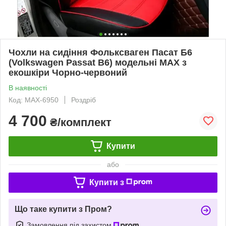
Чохли на сидіння Фольксваген Пасат Б6
(Volkswagen Passat B6) модельні MAX з
екошкіри Чорно-червоний
В наявності
Код: MAX-6950
Роздріб
4 700
₴/комплект
Купити
або
Купити з
Що таке купити з Пром?
Замовлення під захистом