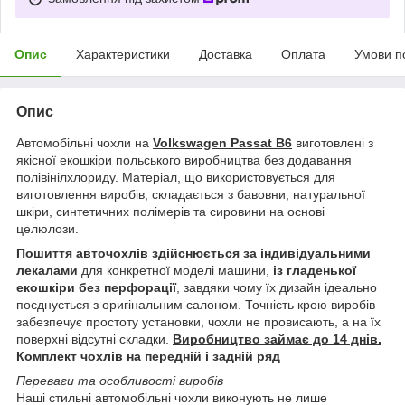
Опис
Характеристики
Доставка
Оплата
Умови п
Опис
Автомобільні чохли на
Volkswagen Passat B6
виготовлені з
якісної екошкіри польського виробництва без додавання
полівінілхлориду. Матеріал, що використовується для
виготовлення виробів, складається з бавовни, натуральної
шкіри, синтетичних полімерів та сировини на основі
целюлози.
Пошиття авточохлів здійснюється за індивідуальними
лекалами
для конкретної моделі машини,
із гладенької
екошкіри без перфорації
, завдяки чому їх дизайн ідеально
поєднується з оригінальним салоном. Точність крою виробів
забезпечує простоту установки, чохли не провисають, а на їх
поверхні відсутні складки.
Виробництво займає до 14 днів.
Комплект чохлів на передній і задній ряд
Переваги та особливості виробів
Наші стильні автомобільні чохли виконують не лише