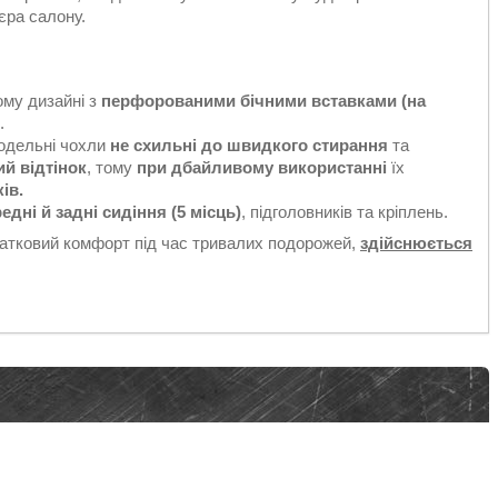
'єра салону.
ому дизайні з
перфорованими бічними вставками (на
.
Модельні чохли
не схильні до швидкого стирання
та
ий відтінок
, тому
при дбайливому використанні
їх
ків.
едні й задні сидіння (5 місць)
, підголовників та кріплень.
датковий комфорт під час тривалих подорожей,
здійснюється