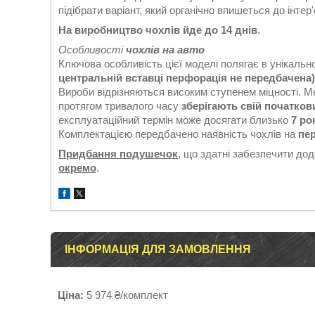
підібрати варіант, який органічно впишеться до інтер
На виробництво чохлів йде до 14 днів
.
Особливості
чохлів на авто
Ключова особливість цієї моделі полягає в унікальн
центральній вставці перфорація не передбачена)
Вироби відрізняються високим ступенем міцності. 
протягом тривалого часу
зберігають свій початков
експлуатаційний термін може досягати близько
7 ро
Комплектацією передбачено наявність чохлів на
пер
Придбання подушечок
, що здатні забезпечити до
окремо
.
ІНФОРМАЦІЯ ДЛЯ ЗАМОВЛЕННЯ
Ціна:
5 974 ₴/комплект