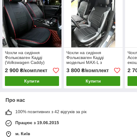
Чохли на сидіння
Чохли на сидіння
Чохл
Фольксваген Кадді
Фольксваген Кадді
Acce
(Volkswagen Caddy)
модельні MAX-L з
екош
модельні MAX з екошкіри
екошкіри, 1+1 - на передні
сиді
2 900
3 800
2 7
₴/комплект
₴/комплект
1+1 на передні сидіння
сидіння Чорно-сірий
Купити
Купити
Про нас
100% позитивних з 42 відгуків за рік
Працює з 19.06.2015
м. Київ