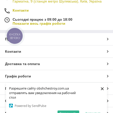
Гарматна, 9 (станція метро Шулявська), Київ, Україна
Контакти
Сьогодні працює з 09:00 до 18:00
Показати весь графік роботи
КНОПКА
ЗВ'ЯЗКУ
Про нас
Контакти
Доставка та оплата
Графік роботи
×
Разрешите сайту obshchestroy.com.ua
Повна версія сайту
отправлять вам уведомления на рабочий
стол
Сайт створено на маркетплейсі
Prom.ua
Powered by SendPulse