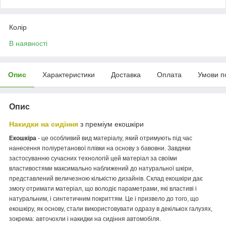
Колір
В наявності
Опис
Характеристики
Доставка
Оплата
Умови п
Опис
Накидки на сидіння
з преміум екошкіри
Екошкіра
- це особливий вид матеріалу, який отримують під час
нанесення поліуретанової плівки на основу з бавовни. Завдяки
застосуванню сучасних технологій цей матеріал за своїми
властивостями максимально наближений до натуральної шкіри,
представлений величезною кількістю дизайнів. Склад екошкіри дає
змогу отримати матеріал, що володіє параметрами, які властиві і
натуральним, і синтетичним покриттям. Це і призвело до того, що
екошкіру, як основу, стали використовувати одразу в декількох галузях,
зокрема: авточохли і накидки на сидіння автомобіля.