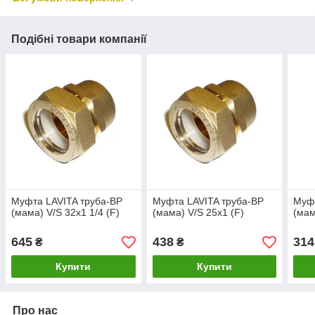
Подібні товари компанії
Муфта LAVITA труба-ВР
Муфта LAVITA труба-ВР
Муфт
(мама) V/S 32x1 1/4 (F)
(мама) V/S 25x1 (F)
(мам
645
438
314
₴
₴
Купити
Купити
Про нас