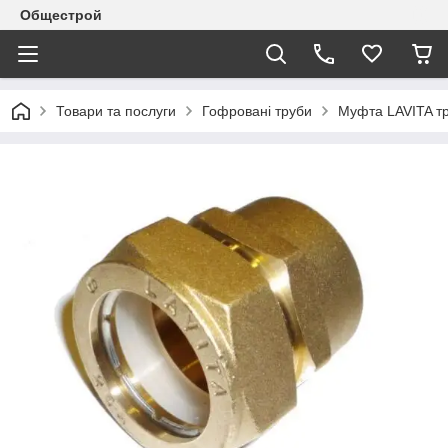
Общестрой
Товари та послуги
Гофровані труби
Муфта LAVITA тр