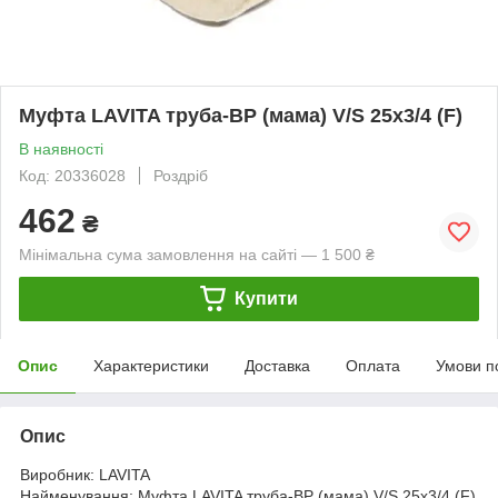
Муфта LAVITA труба-ВР (мама) V/S 25x3/4 (F)
В наявності
Код: 20336028
Роздріб
462
₴
Мінімальна сума замовлення на сайті — 1 500 ₴
Купити
Опис
Характеристики
Доставка
Оплата
Умови п
Опис
Виробник: LAVITA
Найменування: Муфта LAVITA труба-ВР (мама) V/S 25x3/4 (F)