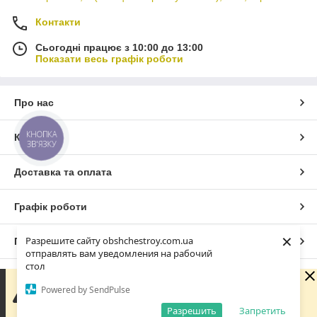
Контакти
Сьогодні працює з 10:00 до 13:00
Показати весь графік роботи
Про нас
КНОПКА
Контакти
ЗВ'ЯЗКУ
Доставка та оплата
Графік роботи
×
Разрешите сайту obshchestroy.com.ua
Повна версія сайту
отправлять вам уведомления на рабочий
стол
Сайт створено на маркетплейсі
Prom.ua
Вибачте. Зараз компанія не може швидко обробляти
Powered by SendPulse
замовлення та повідомлення, оскільки за її графіком
роботи сьогодні вихідний. Вашу заявку буде оброблено
Разрешить
Запретить
Політика конфіденційності
найближчим робочим днем.