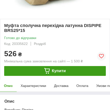
Муфта сполучна перехідна латунна DISPIPE
BRS25*15
Готово до відправки
Код: 20335622
Роздріб
526
₴
Мінімальна сума замовлення на сайті — 1 500 ₴
Купити
Опис
Характеристики
Доставка
Оплата
Умови п
Опис
Виробник: Dispipe