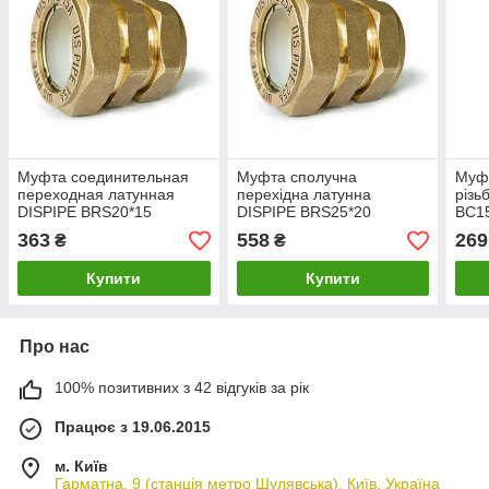
Муфта соединительная
Муфта сполучна
Муфт
переходная латунная
перехідна латунна
різь
DISPIPE BRS20*15
DISPIPE BRS25*20
BC15
363
558
269
₴
₴
Купити
Купити
Про нас
100% позитивних з 42 відгуків за рік
Працює з 19.06.2015
м. Київ
Гарматна, 9 (станція метро Шулявська), Київ, Україна