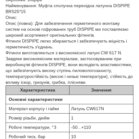
Найменування: Муфта сполучна перехідна латунна DISPIPE
BRS25*15
Опис:
Опис (повна): Для забезпечення герметичного монтажу
систем на основі гофрованих труб DISPIPE ми поставляємо
широкий асортимент оригінальних фітингів.
Фітинги DISPIPE легко збираються і забезпечують міцність і
герметичність з'єднань.
Фітинги виготовляються з високоякісної латуні CW 617 N.
Завдяки високоякісним матеріалам, застосовуваним при
виробництві фітингів DISPIPE, вони володіють властивостями,
що забезпечують високу ступінь пиловологозахисту,
температуростійкість (високі і низькі температури), стійкість до
впливу іскор, гризунів, грибка, плісняви.
Характеристика
Значення
Основні характеристики
Матеріал корпусу і гайки
Латунь CW617N
Розмір різьби, дюйм
1
Робочі температури, °З
-50...+110
Робочий тиск, бар
10