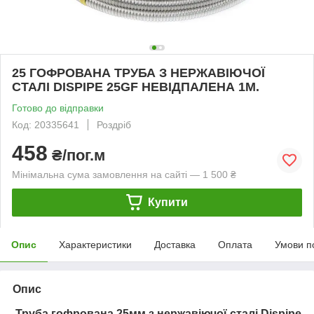
25 ГОФРОВАНА ТРУБА З НЕРЖАВІЮЧОЇ
СТАЛІ DISPIPE 25GF НЕВІДПАЛЕНА 1М.
Готово до відправки
Код: 20335641
Роздріб
458
₴/пог.м
Мінімальна сума замовлення на сайті — 1 500 ₴
Купити
Опис
Характеристики
Доставка
Оплата
Умови п
Опис
Труба гофрована 25мм з нержавіючої сталі Dispipe