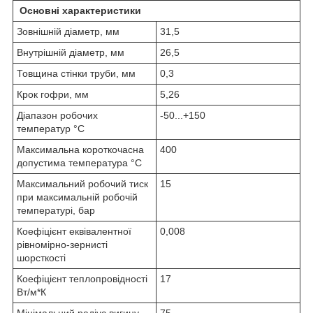
Основні характеристики
Зовнішній діаметр, мм
31,5
Внутрішній діаметр, мм
26,5
Товщина стінки труби, мм
0,3
Крок гофри, мм
5,26
Діапазон робочих
-50...+150
температур °С
Максимальна короткочасна
400
допустима температура °С
Максимальний робочий тиск
15
при максимальній робочій
температурі, бар
Коефіцієнт еквівалентної
0,008
рівномірно-зернисті
шорсткості
Коефіцієнт теплопровідності
17
Вт/м*К
Мінімальний радіус вигину
75