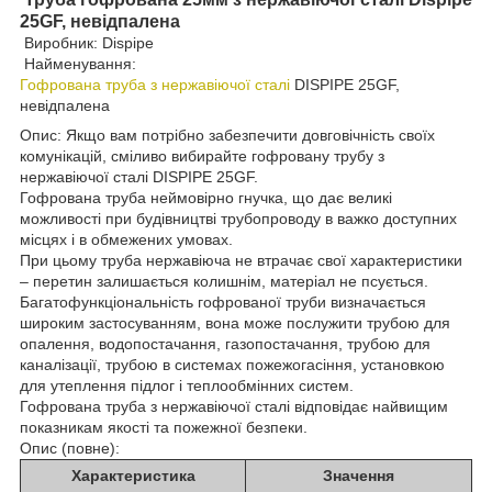
25GF, невідпалена
Виробник: Dispipe
Найменування:
Гофрована труба з нержавіючої сталі
DISPIPE 25GF,
невідпалена
Опис: Якщо вам потрібно забезпечити довговічність своїх
комунікацій, сміливо вибирайте гофровану трубу з
нержавіючої сталі DISPIPE 25GF.
Гофрована труба неймовірно гнучка, що дає великі
можливості при будівництві трубопроводу в важко доступних
місцях і в обмежених умовах.
При цьому труба нержавіюча не втрачає свої характеристики
– перетин залишається колишнім, матеріал не псується.
Багатофункціональність гофрованої труби визначається
широким застосуванням, вона може послужити трубою для
опалення, водопостачання, газопостачання, трубою для
каналізації, трубою в системах пожежогасіння, установкою
для утеплення підлог і теплообмінних систем.
Гофрована труба з нержавіючої сталі відповідає найвищим
показникам якості та пожежної безпеки.
Опис (повне):
Характеристика
Значення