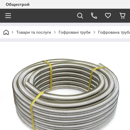
Общестрой
Товари та послуги
Гофровані труби
Гофрована труба