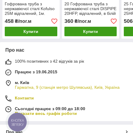
Гофрована труба з
20 Гофрована труба з
25 Г
нержавіючої сталі Kofulso
нержавіючої сталі DISPIPE
нерж
25M відпалений, 1м.
20HFP, відпалений, в білій
25HF
оболонці, 1м.
обол
458
360
506
₴/пог.м
₴/пог.м
Купити
Купити
Про нас
100% позитивних з 42 відгуків за рік
Працює з 19.06.2015
м. Київ
Гарматна, 9 (станція метро Шулявська), Київ, Україна
Контакти
Сьогодні працює з 09:00 до 18:00
Показати весь графік роботи
КНОПКА
ЗВ'ЯЗКУ
Про нас