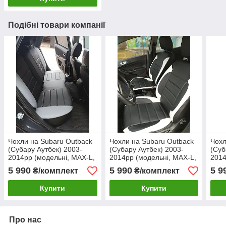
Подібні товари компанії
Чохли на Subaru Outback
Чохли на Subaru Outback
Чохл
(Субару Аутбек) 2003-
(Субару Аутбек) 2003-
(Суб
2014рр (модельні, MAX-L,
2014рр (модельні, MAX-L,
2014
окремий підголовник)
окремий підголовник)
окре
5 990
5 990
5 9
₴/комплект
₴/комплект
Чорно-сірий
Чорно-білий
Чор
Купити
Купити
Про нас