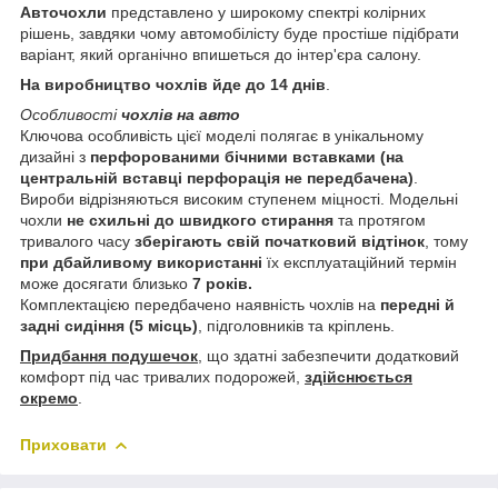
Авточохли
представлено у широкому спектрі колірних
рішень, завдяки чому автомобілісту буде простіше підібрати
варіант, який органічно впишеться до інтер'єра салону.
На виробництво чохлів йде до 14 днів
.
Особливості
чохлів на авто
Ключова особливість цієї моделі полягає в унікальному
дизайні з
перфорованими бічними вставками (на
центральній вставці перфорація не передбачена)
.
Вироби відрізняються високим ступенем міцності. Модельні
чохли
не схильні до швидкого стирання
та протягом
тривалого часу
зберігають свій початковий відтінок
, тому
при дбайливому використанні
їх експлуатаційний термін
може досягати близько
7 років.
Комплектацією передбачено наявність чохлів на
передні й
задні сидіння (5 місць)
, підголовників та кріплень.
Придбання подушечок
, що здатні забезпечити додатковий
комфорт під час тривалих подорожей,
здійснюється
окремо
.
Приховати