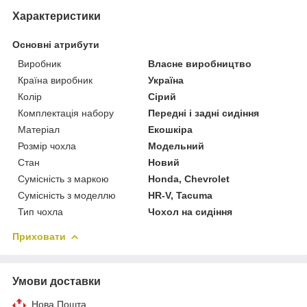
Характеристики
Основні атрибути
Виробник
Власне виробництво
Країна виробник
Україна
Колір
Сірий
Комплектація набору
Передні і задні сидіння
Матеріал
Екошкіра
Розмір чохла
Модельний
Стан
Новий
Сумісність з маркою
Honda, Chevrolet
Сумісність з моделлю
HR-V, Tacuma
Тип чохла
Чохол на сидіння
Приховати
Умови доставки
Нова Пошта