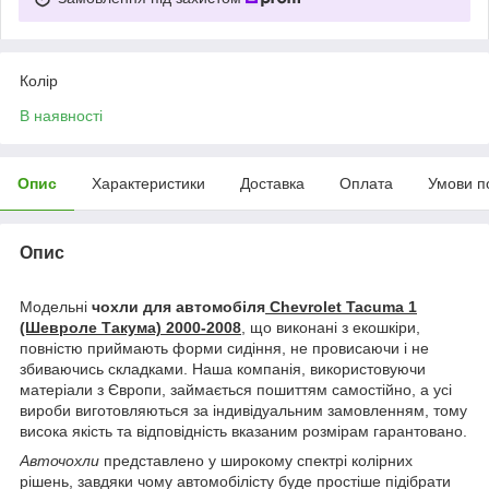
Колір
В наявності
Опис
Характеристики
Доставка
Оплата
Умови п
Опис
Модельні
чохли для автомобіля
Chevrolet Tacuma 1
(Шевроле Такума) 2000-2008
, що виконані з екошкіри,
повністю приймають форми сидіння, не провисаючи і не
збиваючись складками. Наша компанія, використовуючи
матеріали з Європи, займається пошиттям самостійно, а усі
вироби виготовляються за індивідуальним замовленням, тому
висока якість та відповідність вказаним розмірам гарантовано.
Авточохли
представлено у широкому спектрі колірних
рішень, завдяки чому автомобілісту буде простіше підібрати