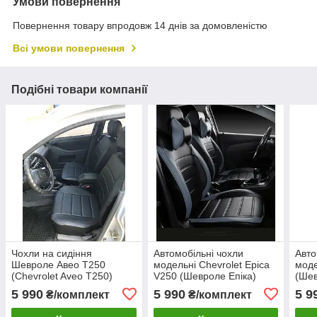
Умови повернення
Повернення товару впродовж 14 днів за домовленістю
Всі умови повернення
Подібні товари компанії
Чохли на сидіння
Автомобільні чохли
Авто
Шевроле Авео Т250
модельні Chevrolet Epica
моде
(Chevrolet Aveo T250)
V250 (Шевроле Епіка)
(Шев
модельні MAX-L з
2006-2009 MAX-L
2008
5 990
5 990
5 9
₴/комплект
₴/комплект
екошкіри Чорний Чорно-
екошкіра
білий