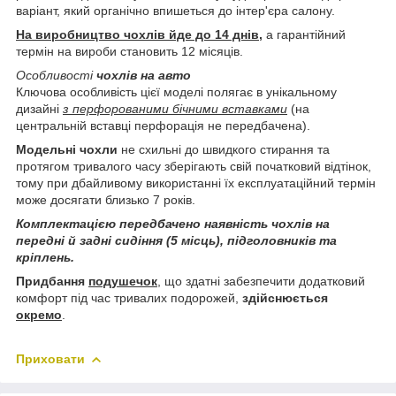
варіант, який органічно впишеться до інтер'єра салону.
На виробництво чохлів йде до 14 днів,
а гарантійний
термін на вироби становить 12 місяців.
Особливості
чохлів на авто
Ключова особливість цієї моделі полягає в унікальному
дизайні
з перфорованими бічними вставками
(на
центральній вставці перфорація не передбачена).
Модельні чохли
не схильні до швидкого стирання та
протягом тривалого часу зберігають свій початковий відтінок,
тому при дбайливому використанні їх експлуатаційний термін
може досягати близько 7 років.
Комплектацією передбачено наявність чохлів на
передні й задні сидіння (5 місць), підголовників та
кріплень.
Придбання
подушечок
, що здатні забезпечити додатковий
комфорт під час тривалих подорожей,
здійснюється
окремо
.
Приховати