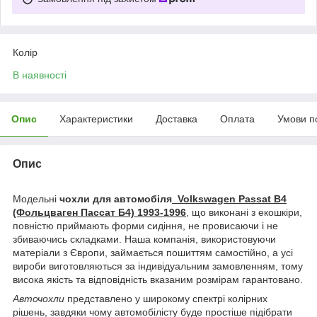
Колір
В наявності
Опис
Характеристики
Доставка
Оплата
Умови п
Опис
Модельні
чохли для автомобіля
Volkswagen Passat B4
(Фольцваген Пассат Б4) 1993-1996
, що виконані з екошкіри,
повністю приймають форми сидіння, не провисаючи і не
збиваючись складками. Наша компанія, використовуючи
матеріали з Європи, займається пошиттям самостійно, а усі
вироби виготовляються за індивідуальним замовленням, тому
висока якість та відповідність вказаним розмірам гарантовано.
Авточохли
представлено у широкому спектрі колірних
рішень, завдяки чому автомобілісту буде простіше підібрати