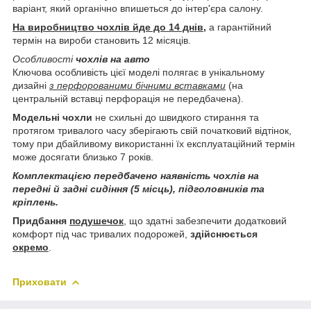
варіант, який органічно впишеться до інтер'єра салону.
На виробництво чохлів йде до 14 днів,
а гарантійний
термін на вироби становить 12 місяців.
Особливості
чохлів на авто
Ключова особливість цієї моделі полягає в унікальному
дизайні
з перфорованими бічними вставками
(на
центральній вставці перфорація не передбачена).
Модельні чохли
не схильні до швидкого стирання та
протягом тривалого часу зберігають свій початковий відтінок,
тому при дбайливому використанні їх експлуатаційний термін
може досягати близько 7 років.
Комплектацією передбачено наявність чохлів на
передні й задні сидіння (5 місць), підголовників та
кріплень.
Придбання
подушечок
, що здатні забезпечити додатковий
комфорт під час тривалих подорожей,
здійснюється
окремо
.
Приховати