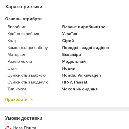
Характеристики
Основні атрибути
Виробник
Власне виробництво
Країна виробник
Україна
Колір
Сірий
Комплектація набору
Передні і задні сидіння
Матеріал
Екошкіра
Розмір чохла
Модельний
Стан
Новий
Сумісність з маркою
Honda, Volkswagen
Сумісність з моделлю
HR-V, Passat
Тип чохла
Чохол на сидіння
Приховати
Умови доставки
Нова Пошта