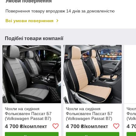
Умови повернення
Повернення товару впродовж 14 днів за домовленістю
Всі умови повернення
Подібні товари компанії
Чохли на сидіння
Чохли на сидіння
Чохл
Фольксваген Пассат Б7
Фольксваген Пассат Б7
Фоль
(Volkswagen Passat B7)
(Volkswagen Passat B7)
(Vol
модельні MAX з екошкіри
модельні MAX з екошкіри
моде
4 700
4 700
4 7
₴/комплект
₴/комплект
Чорно-сірий, графіт
Чорно-бежевий
Чор