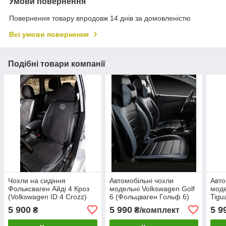
Умови повернення
Повернення товару впродовж 14 днів за домовленістю
Всі умови повернення
Подібні товари компанії
Чохли на сидіння
Автомобільні чохли
Авто
Фольксваген Айді 4 Кроз
модельні Volkswagen Golf
моде
(Volkswagen ID 4 Crozz)
6 (Фольцваген Гольф 6)
Tigu
MAX-K комбіновані
2008-2012 MAX-L
Тігу
5 900
5 990
5 9
₴
₴/комплект
аригона алькантара
екошкіра
екош