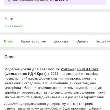
Колір
В наявності
Опис
Характеристики
Доставка
Оплата
Умови п
Опис
Модельні
чохли для автомобіля
Volkswagen ID 4 Crozz
(Фольцваген ИД 4 Крос) с 2022
, що виконані з екошкіри,
повністю приймають форми сидіння, не провисаючи і не
збиваючись складками. Наша компанія, використовуючи
матеріали з Європи, займається пошиттям самостійно, а усі
вироби виготовляються за індивідуальним замовленням, тому
висока якість та відповідність вказаним розмірам гарантовано.
Авточохли
представлено у широкому спектрі колірних
рішень, завдяки чому автомобілісту буде простіше підібрати