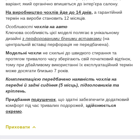
варіант, який органічно впишеться до інтер'єра салону.
На виробництво чохлів йде до 14 днів,
а гарантійний
термін на вироби становить 12 місяців.
Особливості
чохлів на авто
Ключова особливість цієї моделі полягає в унікальному
дизайні
з перфорованими бічними вставками
(на
центральній вставці перфорація не передбачена).
Модельні чохли
не схильні до швидкого стирання та
протягом тривалого часу зберігають свій початковий відтінок,
тому при дбайливому використанні їх експлуатаційний термін
може досягати близько 7 років.
Комплектацією передбачено наявність чохлів на
передні й задні сидіння (5 місць), підголовників та
кріплень.
Придбання
подушечок
, що здатні забезпечити додатковий
комфорт під час тривалих подорожей,
здійснюється
окремо
.
Приховати