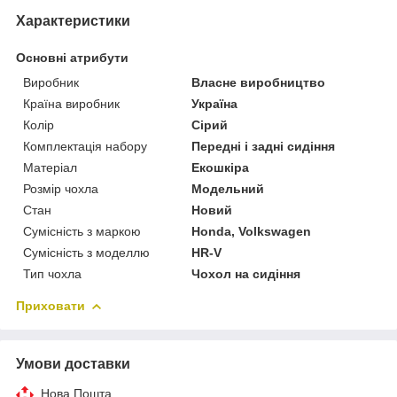
Характеристики
Основні атрибути
Виробник
Власне виробництво
Країна виробник
Україна
Колір
Сірий
Комплектація набору
Передні і задні сидіння
Матеріал
Екошкіра
Розмір чохла
Модельний
Стан
Новий
Сумісність з маркою
Honda, Volkswagen
Сумісність з моделлю
HR-V
Тип чохла
Чохол на сидіння
Приховати
Умови доставки
Нова Пошта