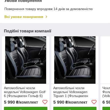
Умови повернення
Повернення товару впродовж 14 днів за домовленістю
Всі умови повернення
Подібні товари компанії
Автомобільні чохли
Автомобільні чохли
Чохл
модельні Volkswagen Golf
модельні Volkswagen
Фоль
6 (Фольцваген Гольф 6)
Tiguan 1 (Фольцваген
(Vol
2008-2012 MAX-L
Тігуан) 2007-2011 MAX-L
екош
5 990
5 990
6 5
₴/комплект
₴/комплект
екошкіра
екошкіра