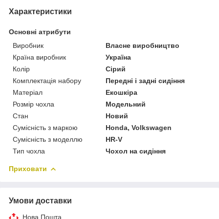
Характеристики
Основні атрибути
Виробник
Власне виробництво
Країна виробник
Україна
Колір
Сірий
Комплектація набору
Передні і задні сидіння
Матеріал
Екошкіра
Розмір чохла
Модельний
Стан
Новий
Сумісність з маркою
Honda, Volkswagen
Сумісність з моделлю
HR-V
Тип чохла
Чохол на сидіння
Приховати
Умови доставки
Нова Пошта