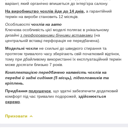
варіант, який органічно впишеться до інтер'єра салону.
На виробництво чохлів йде до 14 днів,
а гарантійний
термін на вироби становить 12 місяців.
Особливості
чохлів на авто
Ключова особливість цієї моделі полягає в унікальному
дизайні
з перфорованими бічними вставками
(на
центральній вставці перфорація не передбачена).
Модельні чохли
не схильні до швидкого стирання та
протягом тривалого часу зберігають свій початковий відтінок,
тому при дбайливому використанні їх експлуатаційний термін
може досягати близько 7 років.
Комплектацією передбачено наявність чохлів на
передні й задні сидіння (5 місць), підголовників та
кріплень.
Придбання
подушечок
, що здатні забезпечити додатковий
комфорт під час тривалих подорожей,
здійснюється
окремо
.
Приховати