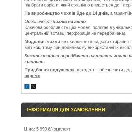
підібрати варіант, який органічно впишеться до інтер
На виробництво чохлів йде до 14 днів,
а гарантійн
Особливості
чохлів на авто
Ключова особливість цієї моделі полягає в унікальн
центральній вставці перфорація не передбачена).
Модельні чохли
не схильні до швидкого стирання т
відтінок, тому при дбайливому використанні їх експл
Комплектацією передбачено наявність чохлів на п
кріплень.
Придбання
подушечок
, що здатні забезпечити до
окремо
.
ІНФОРМАЦІЯ ДЛЯ ЗАМОВЛЕННЯ
Ціна:
5 990 ₴/комплект