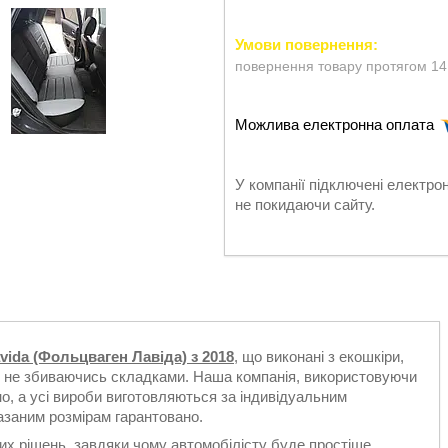
повернення товару протягом 14
У компанії підключені електро
не покидаючи сайту.
vida (Фольцваген Лавіда) з 2018
, що виконані з екошкіри,
і не збиваючись складками. Наша компанія, використовуючи
о, а усі вироби виготовляються за індивідуальним
казаним розмірам гарантовано.
их рішень, завдяки чому автомобілісту буде простіше