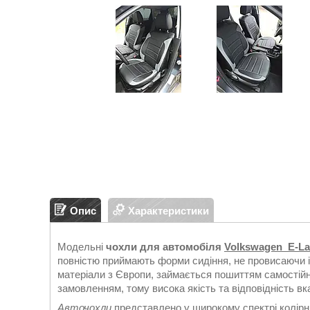
Опис
Характеристики
Модельні
чохли для автомобіля
Volkswagen E-La
повністю приймають форми сидіння, не провисаючи 
матеріали з Європи, займається пошиттям самостійн
замовленням, тому висока якість та відповідність в
Авточохли
представлено у широкому спектрі колірн