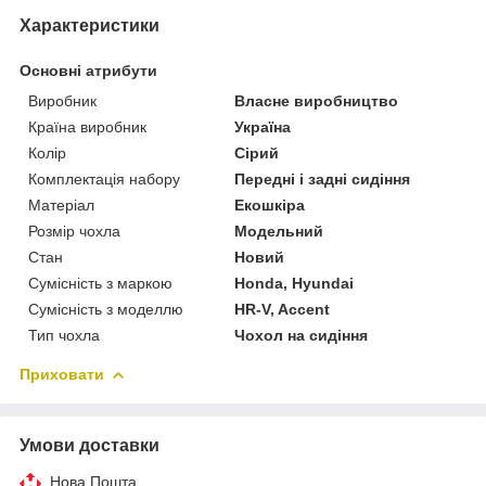
Характеристики
Основні атрибути
Виробник
Власне виробництво
Країна виробник
Україна
Колір
Сірий
Комплектація набору
Передні і задні сидіння
Матеріал
Екошкіра
Розмір чохла
Модельний
Стан
Новий
Сумісність з маркою
Honda, Hyundai
Сумісність з моделлю
HR-V, Accent
Тип чохла
Чохол на сидіння
Приховати
Умови доставки
Нова Пошта