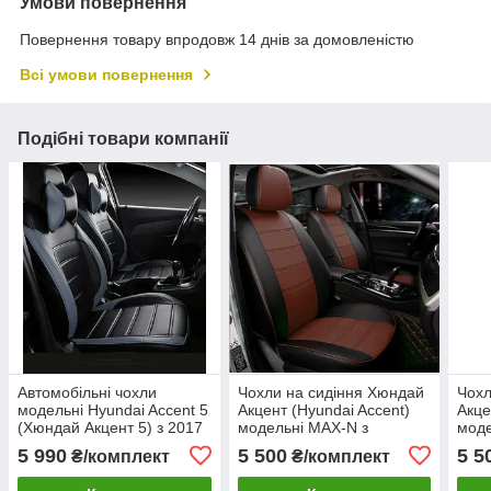
Умови повернення
Повернення товару впродовж 14 днів за домовленістю
Всі умови повернення
Подібні товари компанії
Автомобільні чохли
Чохли на сидіння Хюндай
Чохл
модельні Hyundai Accent 5
Акцент (Hyundai Accent)
Акце
(Хюндай Акцент 5) з 2017
модельні MAX-N з
моде
MAX-L екошкіра седан
екошкіри Чорно-
екош
5 990
5 500
5 5
₴/комплект
₴/комплект
коричневий
граф