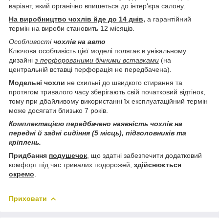
варіант, який органічно впишеться до інтер'єра салону.
На виробництво чохлів йде до 14 днів,
а гарантійний
термін на вироби становить 12 місяців.
Особливості
чохлів на авто
Ключова особливість цієї моделі полягає в унікальному
дизайні
з перфорованими бічними вставками
(на
центральній вставці перфорація не передбачена).
Модельні чохли
не схильні до швидкого стирання та
протягом тривалого часу зберігають свій початковий відтінок,
тому при дбайливому використанні їх експлуатаційний термін
може досягати близько 7 років.
Комплектацією передбачено наявність чохлів на
передні й задні сидіння (5 місць), підголовників та
кріплень.
Придбання
подушечок
, що здатні забезпечити додатковий
комфорт під час тривалих подорожей,
здійснюється
окремо
.
Приховати