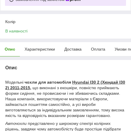
Колір
В наявності
Опис
Характеристики
Доставка
Оплата
Умови п
Опис
Модельні
чохли для автомобіля
Hyundai I30 2 (Хюндай І30
2) 2011-2015,
що виконані з екошкіри, повністю приймають
форми сидіння, не провисаючи і не збиваючись складками.
Наша компанія, використовуючи матеріали з Європи,
займається пошиттям самостійно, а усі вироби
виготовляються за індивідуальним замовленням, тому висока
якість та відповідність вказаним розмірам гарантовано.
Авточохли
представлено у широкому спектрі колірних
рішень, завдяки чому автомобілісту буде простіше підібрати