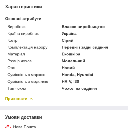
Характеристики
Основні атрибути
Виробник
Власне виробництво
Країна виробник
Україна
Колір
Сірий
Комплектація набору
Передні і задні сидіння
Матеріал
Екошкіра
Розмір чохла
Модельний
Стан
Новий
Сумісність з маркою
Honda, Hyundai
Сумісність з моделлю
HR-V, I30
Тип чохла
Чохол на сидіння
Приховати
Умови доставки
Нова Пошта