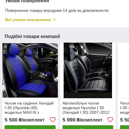
Умови повернення
Повернення товару впродовж 14 днів за домовленістю
Всі умови повернення
Подібні товари компанії
Чохли на сидіння Хюндай
Автомобільні чохли
Чохл
І-30 (Hyundai i30)
модельні Hyundai I 30
І-30
модельні MAX-N з
(Хюндай І 30) 2007-2012
моде
екошкіри Чорно-синій
MAX-L екошкіра хетчбек
екош
5 500
5 990
5 5
₴/комплект
₴/комплект