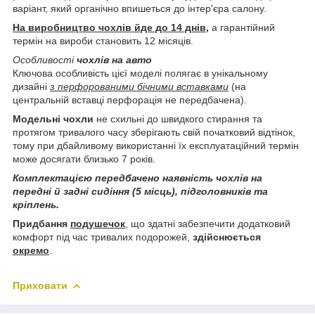
варіант, який органічно впишеться до інтер'єра салону.
На виробництво чохлів йде до 14 днів,
а гарантійний
термін на вироби становить 12 місяців.
Особливості
чохлів на авто
Ключова особливість цієї моделі полягає в унікальному
дизайні
з перфорованими бічними вставками
(на
центральній вставці перфорація не передбачена).
Модельні чохли
не схильні до швидкого стирання та
протягом тривалого часу зберігають свій початковий відтінок,
тому при дбайливому використанні їх експлуатаційний термін
може досягати близько 7 років.
Комплектацією передбачено наявність чохлів на
передні й задні сидіння (5 місць), підголовників та
кріплень.
Придбання
подушечок
, що здатні забезпечити додатковий
комфорт під час тривалих подорожей,
здійснюється
окремо
.
Приховати