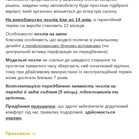
рішень, завдяки чому автомобілісту буде простіше підібрати
варіант, який органічно впишеться до інтер'єра салону.
На виробництво чохлів йде до 14 днів,
а гарантійний
термін на вироби становить 12 місяців.
Особливості
чохлів на авто
Ключова особливість цієї моделі полягає в унікальному
дизайні
з перфорованими бічними вставками
(на
центральній вставці перфорація не передбачена).
Модельні чохли
не схильні до швидкого стирання та
протягом тривалого часу зберігають свій початковий відтінок,
тому при дбайливому використанні їх експлуатаційний термін
може досягати близько 7 років.
Комплектацією передбачено наявність чохлів на
передні й задні сидіння (5 місць), підголовників та
кріплень.
Придбання
подушечок
, що здатні забезпечити додатковий
комфорт під час тривалих подорожей,
здійснюється
окремо
.
Приховати