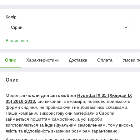
Колір
Сірий
В наявності
Опис
Характеристики
Доставка
Оплата
Умови п
Опис
Модельні
чохли для автомобіля
Hyundai IX 35 (Хюндай ІХ
35) 2010-2013,
що виконані з екошкіри, повністю приймають
форми сидіння, не провисаючи і не збиваючись складками.
Наша компанія, використовуючи матеріали з Європи,
займається пошиттям самостійно, а усі вироби
виготовляються за індивідуальним замовленням, тому висока
якість та відповідність вказаним розмірам гарантовано.
Авточохли
представлено у широкому спектрі колірних