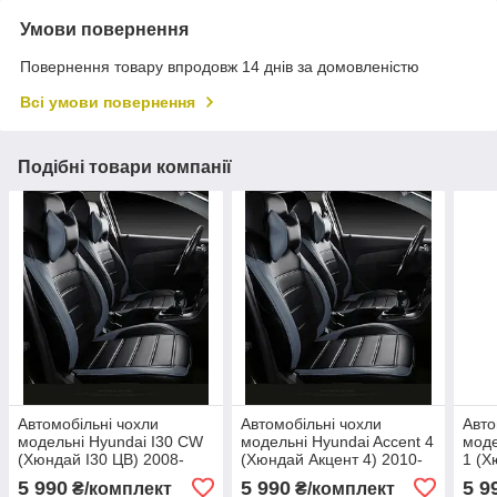
Умови повернення
Повернення товару впродовж 14 днів за домовленістю
Всі умови повернення
Подібні товари компанії
Автомобільні чохли
Автомобільні чохли
Авто
модельні Hyundai I30 CW
модельні Hyundai Accent 4
моде
(Хюндай І30 ЦВ) 2008-
(Хюндай Акцент 4) 2010-
1 (Х
2010 MAX-L екошкіра
2016 MAX-L екошкіра
2010
5 990
5 990
5 9
₴/комплект
₴/комплект
універсал