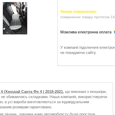
повернення товару протягом 14
У компанії підключені електро
не покидаючи сайту.
 4 (Хюндай Санта Фе 4 ) 2018-2021,
що виконані з екошкіри,
і не збиваючись складками. Наша компанія, використовуючи
о, а усі вироби виготовляються за індивідуальним
казаним розмірам гарантовано.
их рішень, завдяки чому автомобілісту буде простіше