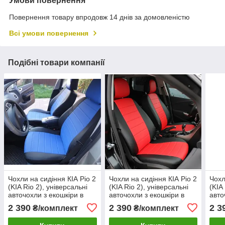
Умови повернення
Повернення товару впродовж 14 днів за домовленістю
Всі умови повернення
Подібні товари компанії
Чохли на сидіння КІА Ріо 2
Чохли на сидіння КІА Ріо 2
Чохл
(KIA Rio 2), універсальні
(KIA Rio 2), універсальні
(KIA
авточохли з екошкіри в
авточохли з екошкіри в
авто
Україні Чорно-синій
Україні Чорно-червоний
Укра
2 390
2 390
2 3
₴/комплект
₴/комплект