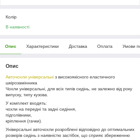
Колір
В наявності
Опис
Характеристики
Доставка
Оплата
Умови п
Опис
Авточохли універсальні
з високоякісного еластичного
шкірозамінника
Чохли універсальні, для всіх типів сидінь, не залежно від року
випуску, типу кузова.
У комплект входять:
чохли на передні та задні сидіння,
підголівники,
кріплення (гачки).
Універсальні авточохли розроблені відповідно до оптимальних
розмірів сидінь з наявністю застібок, що сприяє збереженню