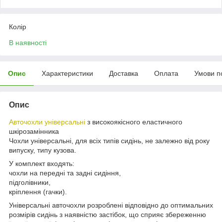
Колір
В наявності
Опис
Характеристики
Доставка
Оплата
Умови п
Опис
Авточохли універсальні
з високоякісного еластичного
шкірозамінника
Чохли універсальні, для всіх типів сидінь, не залежно від року
випуску, типу кузова.
У комплект входять:
чохли на передні та задні сидіння,
підголівники,
кріплення (гачки).
Універсальні авточохли розроблені відповідно до оптимальних
розмірів сидінь з наявністю застібок, що сприяє збереженню