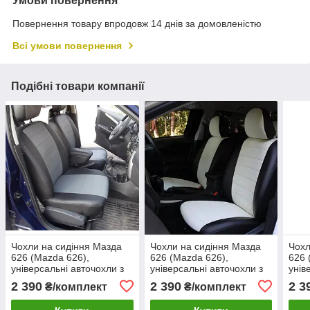
Умови повернення
Повернення товару впродовж 14 днів за домовленістю
Всі умови повернення
Подібні товари компанії
Чохли на сидіння Мазда
Чохли на сидіння Мазда
Чохл
626 (Mazda 626),
626 (Mazda 626),
626 
універсальні авточохли з
універсальні авточохли з
унів
екошкіри в Україні Чорно-
екошкіри в Україні Чорно-
екош
2 390
2 390
2 3
₴/комплект
₴/комплект
сірий
білий
сині