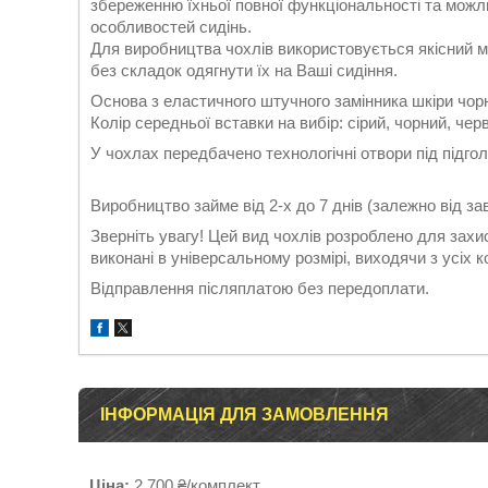
збереженню їхньої повної функціональності та можл
особливостей сидінь.
Для виробництва чохлів використовується якісний м'
без складок одягнути їх на Ваші сидіння.
Основа з еластичного штучного замінника шкіри чор
Колір середньої вставки на вибір: сірий, чорний, чер
У чохлах передбачено технологічні отвори під підгол
Виробництво займе від 2-х до 7 днів (залежно від з
Зверніть увагу! Цей вид чохлів розроблено для захис
виконані в універсальному розмірі, виходячи з усіх 
Відправлення післяплатою без передоплати.
ІНФОРМАЦІЯ ДЛЯ ЗАМОВЛЕННЯ
Ціна:
2 700 ₴/комплект