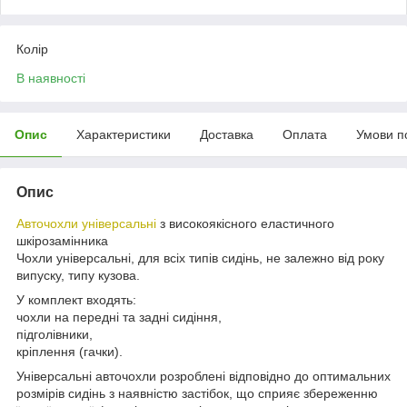
Колір
В наявності
Опис
Характеристики
Доставка
Оплата
Умови п
Опис
Авточохли універсальні
з високоякісного еластичного
шкірозамінника
Чохли універсальні, для всіх типів сидінь, не залежно від року
випуску, типу кузова.
У комплект входять:
чохли на передні та задні сидіння,
підголівники,
кріплення (гачки).
Універсальні авточохли розроблені відповідно до оптимальних
розмірів сидінь з наявністю застібок, що сприяє збереженню