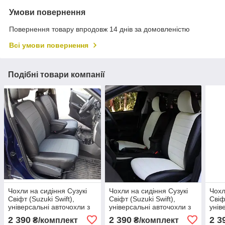
Умови повернення
Повернення товару впродовж 14 днів за домовленістю
Всі умови повернення
Подібні товари компанії
Чохли на сидіння Сузукі
Чохли на сидіння Сузукі
Чохл
Свіфт (Suzuki Swift),
Свіфт (Suzuki Swift),
Свіф
універсальні авточохли з
універсальні авточохли з
унів
екошкіри в Україні Чорно-
екошкіри в Україні Чорно-
екош
2 390
2 390
2 3
₴/комплект
₴/комплект
сірий
білий
сині