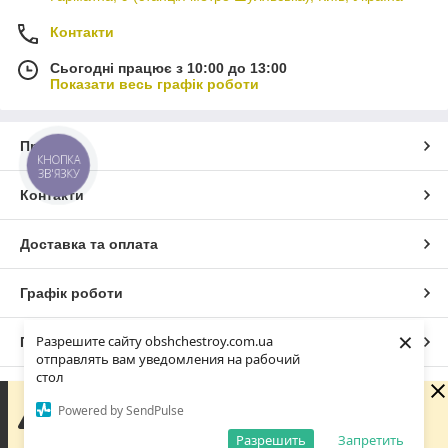
Контакти
Сьогодні працює з 10:00 до 13:00
Показати весь графік роботи
Про нас
КНОПКА
ЗВ'ЯЗКУ
Контакти
Доставка та оплата
Графік роботи
×
Разрешите сайту obshchestroy.com.ua
Повна версія сайту
отправлять вам уведомления на рабочий
стол
Сайт створено на маркетплейсі
Prom.ua
Вибачте. Зараз компанія не може швидко обробляти
Powered by SendPulse
замовлення та повідомлення, оскільки за її графіком
роботи сьогодні вихідний. Вашу заявку буде оброблено
Разрешить
Запретить
Політика конфіденційності
найближчим робочим днем.