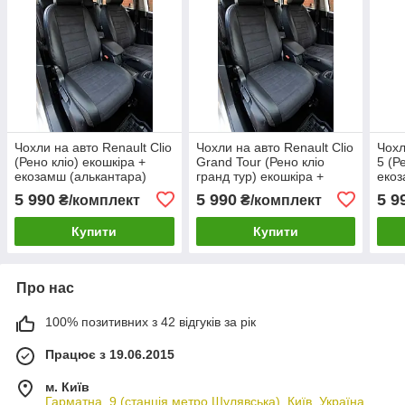
Чохли на авто Renault Clio
Чохли на авто Renault Clio
Чохл
(Рено кліо) екошкіра +
Grand Tour (Рено кліо
5 (Р
екозамш (алькантара)
гранд тур) екошкіра +
екоз
екозамш (алькантара)
5 990
5 990
5 9
₴/комплект
₴/комплект
Купити
Купити
Про нас
100% позитивних з 42 відгуків за рік
Працює з 19.06.2015
м. Київ
Гарматна, 9 (станція метро Шулявська), Київ, Україна