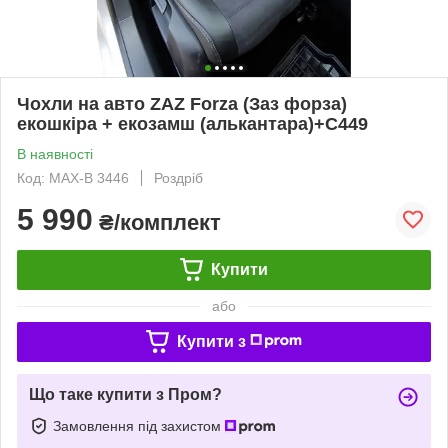
Чохли на авто ZAZ Forza (Заз форза)
екошкіра + екозамш (алькантара)+C449
В наявності
Код: MAX-B 3446
Роздріб
5 990
₴/комплект
Купити
або
Купити з
Що таке купити з Пром?
Замовлення під захистом