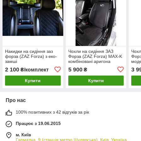
Накидки на сидіння заз
Чохли на сидіння ЗАЗ
Чохл
форза (ZAZ Forza) з еко-
Форза (ZAZ Forza) MAX-K
Форз
замші
комбіновані аригона
моде
алькантара
Чорн
2 100
5 900
3 9
₴/комплект
₴
Купити
Купити
Про нас
100% позитивних з 42 відгуків за рік
Працює з 19.06.2015
м. Київ
Гарматна, 9 (станція метро Шулявська), Київ, Україна