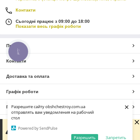
Контакти
Сьогодні працює з 09:00 до 18:00
Показати весь графік роботи
Про нас
КНОПКА
ЗВ'ЯЗКУ
Контакти
Доставка та оплата
Графік роботи
×
Разрешите сайту obshchestroy.com.ua
Повна версія сайту
отправлять вам уведомления на рабочий
стол
Сайт створено на маркетплейсі
Prom.ua
Вибачте. Зараз компанія не може швидко обробляти
Powered by SendPulse
замовлення та повідомлення, оскільки за її графіком
роботи сьогодні вихідний. Вашу заявку буде оброблено
Разрешить
Запретить
Політика конфіденційності
найближчим робочим днем.