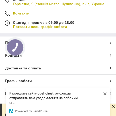
Гарматна, 9 (станція метро Шулявська), Київ, Україна
Контакти
Сьогодні працює з 09:00 до 18:00
Показати весь графік роботи
Про нас
Контакти
Доставка та оплата
Графік роботи
×
Разрешите сайту obshchestroy.com.ua
Повна версія сайту
отправлять вам уведомления на рабочий
стол
Сайт створено на маркетплейсі
Prom.ua
Вибачте. Зараз компанія не може швидко обробляти
Powered by SendPulse
замовлення та повідомлення, оскільки за її графіком