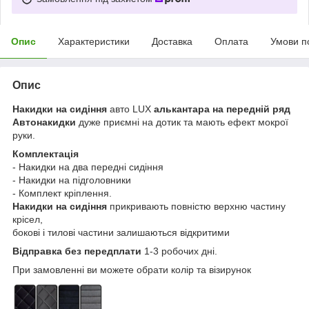
Опис
Характеристики
Доставка
Оплата
Умови п
Опис
Накидки на сидіння
авто LUX
алькантара на передній ряд
Автонакидки
дуже приємні на дотик та мають ефект мокрої
руки.
Комплектація
- Накидки на два передні сидіння
- Накидки на підголовники
- Комплект кріплення.
Накидки на сидіння
прикривають повністю верхню частину
крісел,
бокові і тилові частини залишаються відкритими
Відправка без передплати
1-3 робочих дні.
При замовленні ви можете обрати колір та візирунок