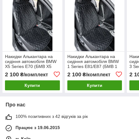
Накидки Алькантара на
Накидки Алькантара на
Наки
сидіння автомобіля BMW
сидіння автомобіля BMW
сиді
X5 Series E70 (БМВ Х5
1 Series E81/E87 (БМВ 1
3 Se
Серії E70) (1+1) два
Серії E81/E87) (1+1) два
E36)
2 100
2 100
2 1
₴/комплект
₴/комплект
сидіння переднього ряду
сидіння переднього ряду
пере
Купити
Купити
Про нас
100% позитивних з 42 відгуків за рік
Працює з 19.06.2015
м. Київ